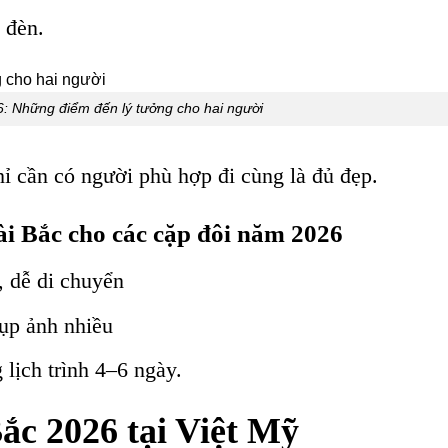
 đèn.
6: Những điểm đến lý tưởng cho hai người
ỉ cần có người phù hợp đi cùng là đủ đẹp.
Đài Bắc cho các cặp đôi năm 2026
, dễ di chuyển
ụp ảnh nhiều
lịch trình 4–6 ngày.
ắc 2026 tại Việt Mỹ