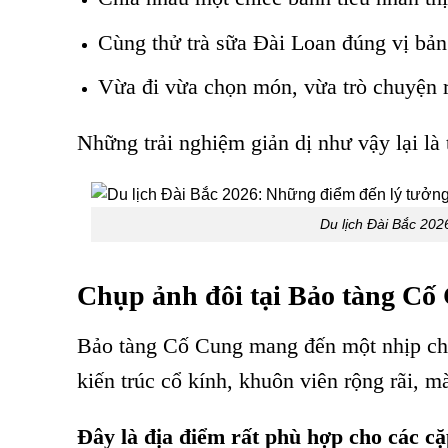
Cùng thử trà sữa Đài Loan đúng vị bản
Vừa đi vừa chọn món, vừa trò chuyện 
Những trải nghiệm giản dị như vậy lại là
Du lịch Đài Bắc 202
Chụp ảnh đôi tại Bảo tàng Cố C
Bảo tàng Cố Cung mang đến một nhịp chậ
kiến trúc cổ kính, khuôn viên rộng rãi, m
Đây là địa điểm rất phù hợp cho các cặ