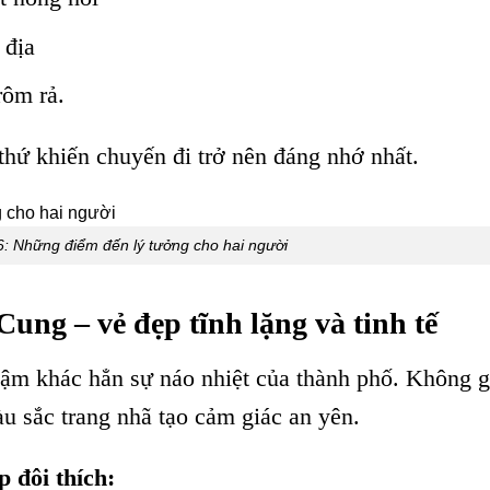
 địa
rôm rả.
 thứ khiến chuyến đi trở nên đáng nhớ nhất.
6: Những điểm đến lý tưởng cho hai người
ung – vẻ đẹp tĩnh lặng và tinh tế
m khác hẳn sự náo nhiệt của thành phố. Không g
àu sắc trang nhã tạo cảm giác an yên.
p đôi thích: