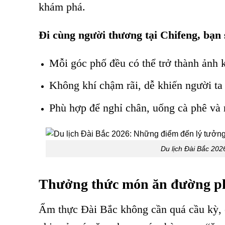
khám phá.
Đi cùng người thương tại Chifeng, bạn 
Mỗi góc phố đều có thể trở thành ảnh 
Không khí chậm rãi, dễ khiến người t
Phù hợp để nghỉ chân, uống cà phê và
Du lịch Đài Bắc 202
Thưởng thức món ăn đường phố
Ẩm thực Đài Bắc không cần quá cầu kỳ, c