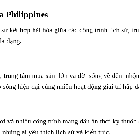
a Philippines
sự kết hợp hài hòa giữa các công trình lịch sử, tr
đa dạng.
t, trung tâm mua sắm lớn và đời sống về đêm nhộn
 sống hiện đại cùng nhiều hoạt động giải trí hấp d
ời và nhiều công trình mang dấu ấn thời kỳ thuộc 
những ai yêu thích lịch sử và kiến trúc.