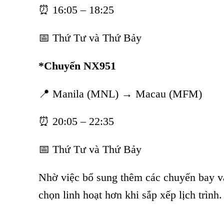
⏰ 16:05 – 18:25
📅 Thứ Tư và Thứ Bảy
*Chuyến NX951
📍 Manila (MNL) → Macau (MFM)
⏰ 20:05 – 22:35
📅 Thứ Tư và Thứ Bảy
Nhờ việc bổ sung thêm các chuyến bay và
chọn linh hoạt hơn khi sắp xếp lịch trình.