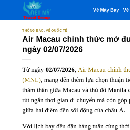
Bỏ
Vé Máy Bay
Vé 
qua
nội
dung
THÔNG BÁO
,
VÉ QUỐC TẾ
Air Macau chính thức mở đ
ngày 02/07/2026
Từ ngày
02/07/2026
,
Air Macau chính th
(MNL)
, mang đến thêm lựa chọn thuận ti
thăm thân giữa Macau và thủ đô Manila 
rút ngắn thời gian di chuyển mà còn góp 
giữa hai điểm đến sôi động của châu Á.
Với lịch bay đều đặn hàng tuần cùng thời