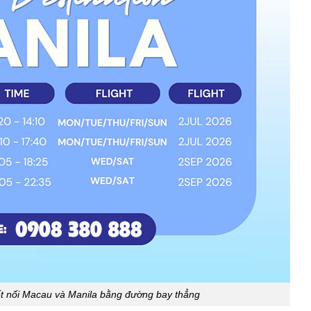
ết nối Macau và Manila bằng đường bay thẳng