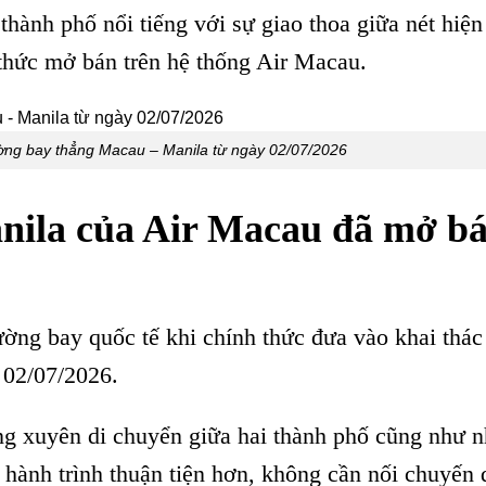
ành phố nổi tiếng với sự giao thoa giữa nét hiện
 thức mở bán trên hệ thống Air Macau.
ờng bay thẳng Macau – Manila từ ngày 02/07/2026
ila của Air Macau đã mở b
ờng bay quốc tế khi chính thức đưa vào khai thác
 02/07/2026.
ng xuyên di chuyển giữa hai thành phố cũng như 
hành trình thuận tiện hơn, không cần nối chuyến 