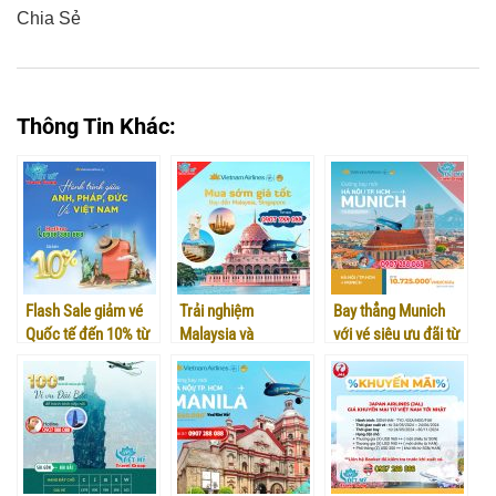
Chia Sẻ
0
0
0
0
0
Thông Tin Khác:
Flash Sale giảm vé
Trải nghiệm
Bay thẳng Munich
Quốc tế đến 10% từ
Malaysia và
với vé siêu ưu đãi từ
Vietnam Airlines
Singapore giá
Vietnam Airlines
3.587K/Lượt!