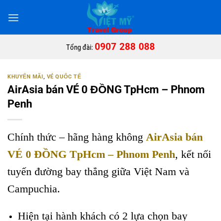
Bỏ
qua
nội
dung
0907 288 088
Tổng đài:
KHUYẾN MÃI
,
VÉ QUỐC TẾ
AirAsia bán VÉ 0 ĐỒNG TpHcm – Phnom
Penh
Chính thức – hãng hàng không
AirAsia bán
VÉ 0 ĐỒNG TpHcm – Phnom Penh
, kết nối
tuyến đường bay thẳng giữa Việt Nam và
Campuchia.
Hiện tại hành khách có 2 lựa chọn bay