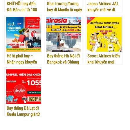
KHỨ HỒI bay đến
Khai trương đường
Japan Airlines JAL
Đài Bắc chỉ từ 100
bay đi Manila từ ngày
khuyến mãi vé đi
USD hãng Eva Air
17/06/2024
Nhật Bản
Hè là phải bay –
Bay thẳng Hà Nội đi
Scoot Airlines triển
Nhận ngay khuyến
Bangkok và Chiang
khai khuyến mại
mãi 20% – 25% giá
Mai chỉ từ 1.259.000
tháng 7/2024
vé từ Air Asia!
vnđ/lượt!
Bay thẳng Đà Lạt đi
Kuala Lumpur giá từ
1.055K hãng Air Asia