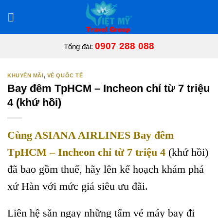
Bỏ
qua
nội
dung
0907 288 088
Tổng đài:
KHUYẾN MÃI
,
VÉ QUỐC TẾ
Bay đêm TpHCM – Incheon chỉ từ 7 triệu
4 (khứ hồi)
Cùng ASIANA AIRLINES Bay đêm
TpHCM – Incheon chỉ từ 7 triệu 4
(khứ hồi)
đã bao gồm thuế, hãy lên kế hoạch khám phá
xứ Hàn với mức giá siêu ưu đãi.
Liên hệ săn ngay những tấm vé máy bay đi