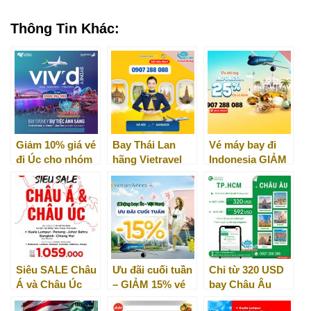
Thông Tin Khác:
Giảm 10% giá vé
Bay Thái Lan
Vé máy bay đi
đi Úc cho nhóm
hãng Vietravel
Indonesia GIẢM
2 người trở lên
Airlines – trọn
25% từ Vietnam
niềm vui với loạt
Airlines
vé bay giá rẻ
Siêu SALE Châu
Ưu đãi cuối tuần
Chỉ từ 320 USD
Á và Châu Úc
– GIẢM 15% vé
bay Châu Âu
cùng Air Asia
bay Úc về Việt
cùng