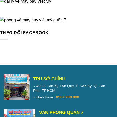
THEO DÕI FACEBOOK
TRỤ SỞ CHÍNH
» 466/8 Tân Kỳ Tân Qúy, P. Sơn Kỳ, Q. Tân
Phú, TP.HCM
» Điện thoại :
0907 288 088
VĂN PHÒNG QUẬN 7