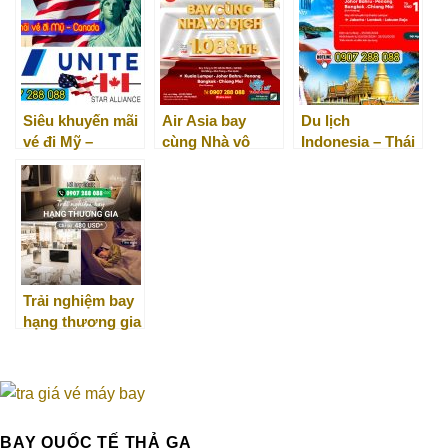
Nam
Turkmenistan
Airlines
Siêu khuyến mãi
Air Asia bay
Du lịch
vé đi Mỹ –
cùng Nhà vô
Indonesia – Thái
Canada từ ANA
địch – giá vé từ
Lan cùng Air
và United
1.008.115
Asia
vnđ/lượt
Trải nghiệm bay
hạng thương gia
Asiana Airlines –
chỉ từ 480 USD
BAY QUỐC TẾ THẢ GA