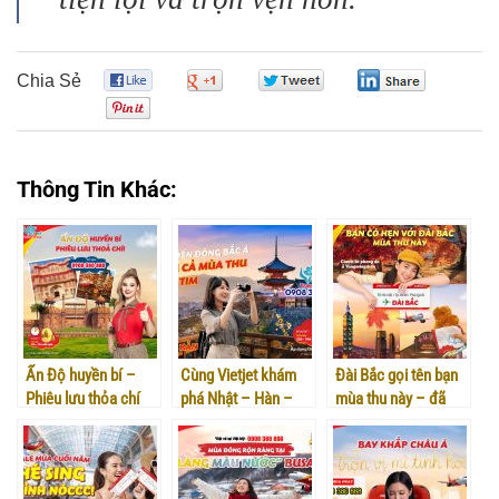
Chia Sẻ
0
0
0
0
0
Thông Tin Khác:
Ấn Độ huyền bí –
Cùng Vietjet khám
Đài Bắc gọi tên bạn
Phiêu lưu thỏa chí
phá Nhật – Hàn –
mùa thu này – đã
với vé 0Đ từ Vietjet!
Trung – Đài mùa thu
đến lúc lên đường
cùng Vietjet!