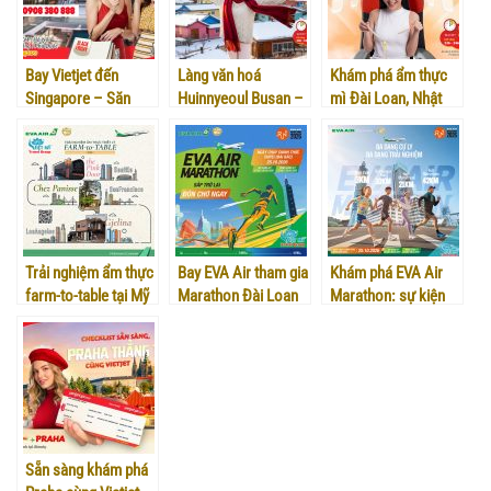
Bay Vietjet đến
Làng văn hoá
Khám phá ẩm thực
Singapore – Săn
Huinnyeoul Busan –
mì Đài Loan, Nhật
deal Black Friday
Điểm đến mùa đông
Bản, Hàn Quốc cùng
cực khủng, mua sắm
rực rỡ sắc màu bên
Vietjet Air
thả ga!
biển
Trải nghiệm ẩm thực
Bay EVA Air tham gia
Khám phá EVA Air
farm-to-table tại Mỹ
Marathon Đài Loan
Marathon: sự kiện
cùng EVA Air
2026 – Lịch bay và
chạy bộ hấp dẫn tại
giá vé!
Đài Loan!
Sẵn sàng khám phá