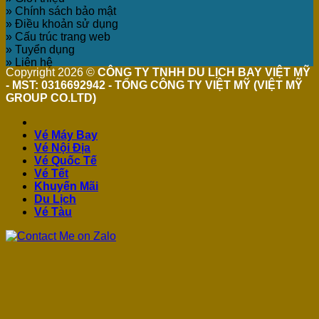
» Chính sách bảo mật
» Điều khoản sử dụng
» Cấu trúc trang web
» Tuyển dụng
» Liên hệ
Copyright 2026 ©
CÔNG TY TNHH DU LỊCH BAY VIỆT MỸ
- MST: 0316692942 - TỔNG CÔNG TY VIỆT MỸ (VIỆT MỸ
GROUP CO.LTD)
Vé Máy Bay
Vé Nội Địa
Vé Quốc Tế
Vé Tết
Khuyến Mãi
Du Lịch
Vé Tàu