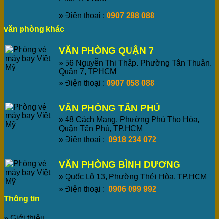
» Điện thoại :
0907 288 088
văn phòng khác
VĂN PHÒNG QUẬN 7
» 56 Nguyễn Thị Thập, Phường Tân Thuận,
Quận 7, TPHCM
» Điện thoại :
0907 058 088
VĂN PHÒNG TÂN PHÚ
» 48 Cách Mạng, Phường Phú Thọ Hòa,
Quận Tân Phú, TP.HCM
» Điện thoại :
0918 234 072
VĂN PHÒNG BÌNH DƯƠNG
» Quốc Lộ 13, Phường Thới Hòa, TP.HCM
» Điện thoại :
0906 099 992
Thông tin
» Giới thiệu