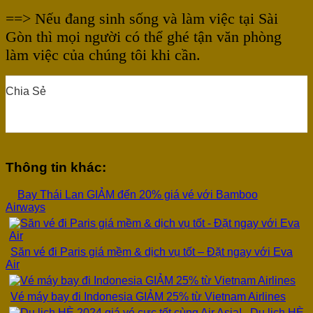
==> Nếu đang sinh sống và làm việc tại Sài
Gòn thì mọi người có thể ghé tận văn phòng
làm việc của chúng tôi khi cần.
Chia Sẻ
0
0
0
0
0
Thông tin khác:
Bay Thái Lan GIẢM đến 20% giá vé với Bamboo
Airways
Săn vé đi Paris giá mềm & dịch vụ tốt – Đặt ngay với Eva
Air
Vé máy bay đi Indonesia GIẢM 25% từ Vietnam Airlines
Du lịch HÈ