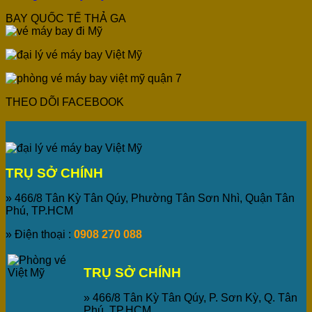
BAY QUỐC TẾ THẢ GA
THEO DÕI FACEBOOK
TRỤ SỞ CHÍNH
» 466/8 Tân Kỳ Tân Qúy, Phường Tân Sơn Nhì, Quận Tân
Phú, TP.HCM
» Điện thoại :
0908 270 088
TRỤ SỞ CHÍNH
» 466/8 Tân Kỳ Tân Qúy, P. Sơn Kỳ, Q. Tân
Phú, TP.HCM