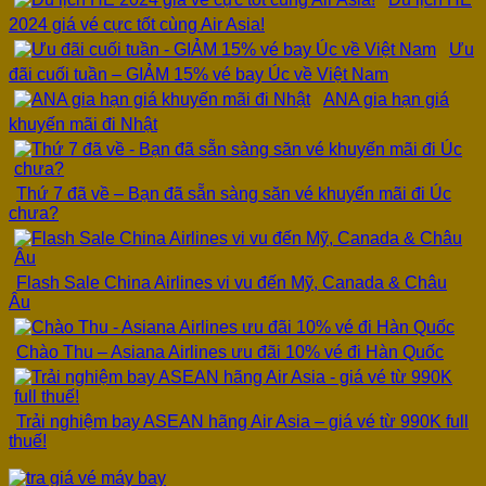
2024 giá vé cực tốt cùng Air Asia!
Ưu
đãi cuối tuần – GIẢM 15% vé bay Úc về Việt Nam
ANA gia hạn giá
khuyến mãi đi Nhật
Thứ 7 đã về – Bạn đã sẵn sàng săn vé khuyến mãi đi Úc
chưa?
Flash Sale China Airlines vi vu đến Mỹ, Canada & Châu
Âu
Chào Thu – Asiana Airlines ưu đãi 10% vé đi Hàn Quốc
Trải nghiệm bay ASEAN hãng Air Asia – giá vé từ 990K full
thuế!