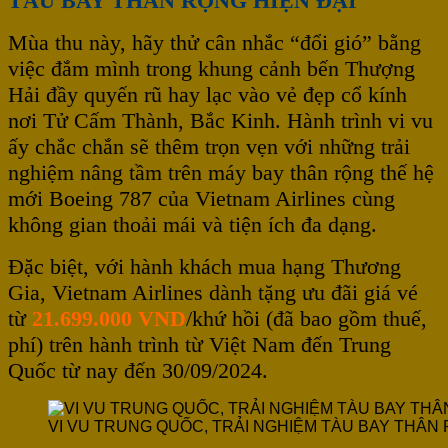
TÀU BAY THÂN RỘNG HIỆN ĐẠI
Mùa thu này, hãy thử cân nhắc “đổi gió” bằng
việc đắm mình trong khung cảnh bến Thượng
Hải đầy quyến rũ hay lạc vào vẻ đẹp cổ kính
nơi Tử Cấm Thành, Bắc Kinh. Hành trình vi vu
ấy chắc chắn sẽ thêm trọn vẹn với những trải
nghiệm nâng tầm trên máy bay thân rộng thế hệ
mới Boeing 787 của Vietnam Airlines cùng
không gian thoải mái và tiện ích đa dạng.
Đặc biệt, với hành khách mua hạng Thương
Gia, Vietnam Airlines dành tặng ưu đãi giá vé
từ
21.699.000 VND
/khứ hồi (đã bao gồm thuế,
phí) trên hành trình từ Việt Nam đến Trung
Quốc từ nay đến 30/09/2024.
VI VU TRUNG QUỐC, TRẢI NGHIỆM TÀU BAY THÂN 