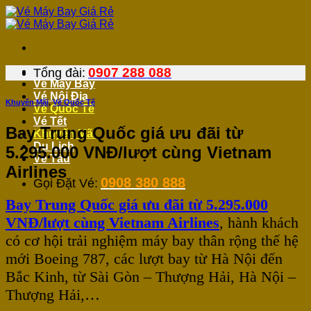
Bỏ
qua
nội
dung
0907 288 088
Tổng đài:
Vé Máy Bay
Vé Nội Địa
Khuyến Mãi
,
Vé Quốc Tế
Vé Quốc Tế
Vé Tết
Bay Trung Quốc giá ưu đãi từ
Khuyến Mãi
Du Lịch
5.295.000 VNĐ/lượt cùng Vietnam
Vé Tàu
Airlines
0908 380 888
Gọi Đặt Vé:
Bay Trung Quốc giá ưu đãi từ 5.295.000
VNĐ/lượt cùng Vietnam Airlines
, hành khách
có cơ hội trải nghiệm máy bay thân rộng thế hệ
mới Boeing 787, các lượt bay từ Hà Nội đến
Bắc Kinh, từ Sài Gòn – Thượng Hải, Hà Nội –
Thượng Hải,…