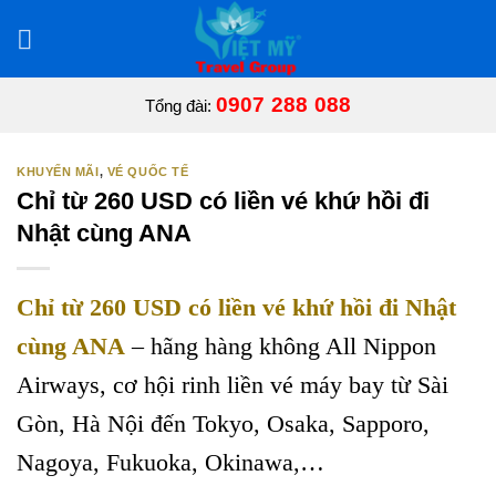
Bỏ
qua
nội
dung
0907 288 088
Tổng đài:
KHUYẾN MÃI
,
VÉ QUỐC TẾ
Chỉ từ 260 USD có liền vé khứ hồi đi
Nhật cùng ANA
Chỉ từ 260 USD có liền vé khứ hồi đi Nhật
cùng ANA
– hãng hàng không All Nippon
Airways, cơ hội rinh liền vé máy bay từ Sài
Gòn, Hà Nội đến Tokyo, Osaka, Sapporo,
Nagoya, Fukuoka, Okinawa,…