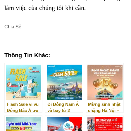
làm việc của chúng tôi khi cần.
Chia Sẻ
0
0
0
0
0
Thông Tin Khác:
Flash Sale vi vu
Đi Đông Nam Á
Mừng sinh nhật
Đông Bắc Á ưu
và bay từ 2
chặng Hà Nội –
đãi 10% Vietnam
khách được
Melbourne GIẢM
Airlines
giảm 50%
10% giá vé