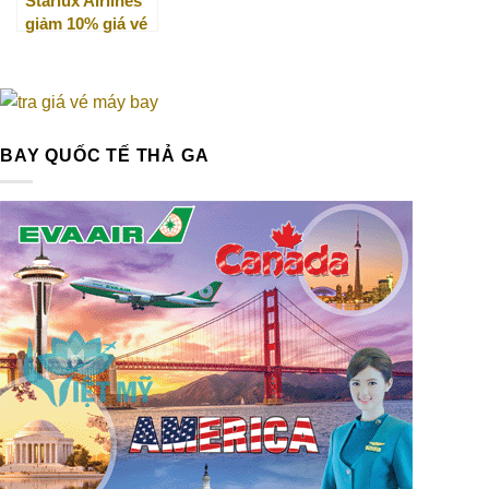
Starlux Airlines
giảm 10% giá vé
chặng Việt Nam
đi quốc tế
BAY QUỐC TẾ THẢ GA