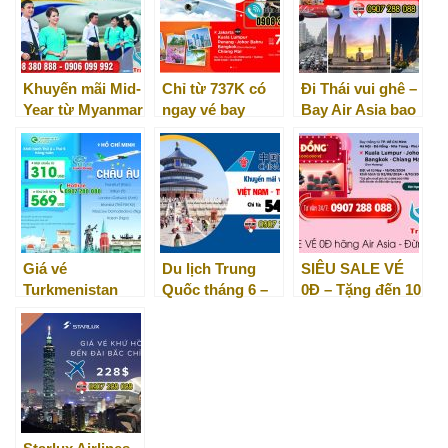
Khuyến mãi Mid-
Chỉ từ 737K có
Đi Thái vui ghê –
Year từ Myanmar
ngay vé bay
Bay Air Asia bao
Airways – Mua
cùng Air Asia –
mê!
vé ngay!
tha hồ vi vu
Châu Á
Giá vé
Du lịch Trung
SIÊU SALE VÉ
Turkmenistan
Quốc tháng 6 –
0Đ – Tặng đến 10
Airlines tháng 5
săn ngay vé
triệu vé từ Air
& 6/2024 chỉ từ
khuyến mãi
Asia!
310 USD
China Southern
Airlines