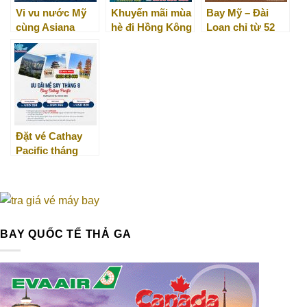
Vi vu nước Mỹ
Khuyến mãi mùa
Bay Mỹ – Đài
cùng Asiana
hè đi Hồng Kông
Loan chỉ từ 52
Airlines – GIẢM
– cực hấp dẫn từ
USD với
15% giá vé
Vietnam Airlines!
STARLUX
Airlines
Đặt vé Cathay
Pacific tháng
8/2025 giá tốt tại
Việt Mỹ
BAY QUỐC TẾ THẢ GA