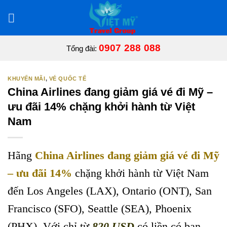
Bỏ
qua
nội
dung
0907 288 088
Tổng đài:
KHUYẾN MÃI
,
VÉ QUỐC TẾ
China Airlines đang giảm giá vé đi Mỹ –
ưu đãi 14% chặng khởi hành từ Việt
Nam
Hãng
China Airlines đang giảm giá vé đi Mỹ
– ưu đãi 14%
chặng khởi hành từ Việt Nam
đến Los Angeles (LAX), Ontario (ONT), San
Francisco (SFO), Seattle (SEA), Phoenix
(PHX). Với chỉ từ
820 USD
có liền có bạn