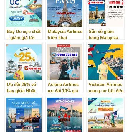
Bay Úc cực chất
Malaysia Airlines
Săn vé giảm
– giảm giá tới
triển khai
hãng Malaysia
1.169.000đ/lượt
chương trình
Airlines – khám
“tấm vé vàng”
phá thế giới!
chặng đến Paris
Ưu đãi 25% vé
Asiana Airlines
Vietnam Airlines
bay giữa Nhật
ưu đãi 10% giá
mang cơ hội đến
Bản và Việt Nam
vé đến New York
San Francisco
mức giá siêu ưu
đãi!