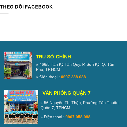
THEO DÕI FACEBOOK
TRỤ SỞ CHÍNH
» 466/8 Tân Kỳ Tân Qúy, P. Sơn Kỳ, Q. Tân
Phú, TP.HCM
» Điện thoại :
0907 288 088
VĂN PHÒNG QUẬN 7
» 56 Nguyễn Thị Thập, Phường Tân Thuận,
Quận 7, TPHCM
» Điện thoại :
0907 058 088