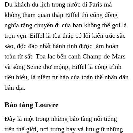
Du khách du lịch trong nước đi Paris mà
không tham quan tháp Eiffel thì cũng đồng
nghĩa rằng chuyến đi của bạn không thể gọi là
trọn vẹn. Eiffel là tòa tháp có lối kiến trúc sắc
sảo, độc đáo nhất hành tinh được làm hoàn
toàn từ sắt. Tọa lạc bên cạnh Champ-de-Mars
và sông Seine thơ mộng, Eiffel là công trình
tiêu biểu, là niềm tự hào của toàn thể nhân dân
bản địa.
Bảo tàng Louvre
Đây là một trong những bảo tàng nổi tiếng
trên thế giới, nơi trưng bày và lưu giữ những