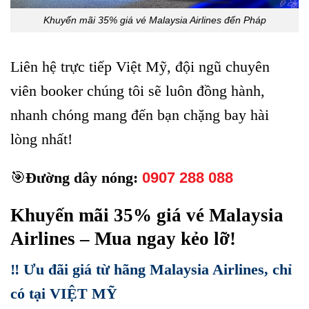
Khuyến mãi 35% giá vé Malaysia Airlines đến Pháp
Liên hệ trực tiếp Việt Mỹ, đội ngũ chuyên
viên booker chúng tôi sẽ luôn đồng hành,
nhanh chóng mang đến bạn chặng bay hài
lòng nhất!
🎯
Đường dây nóng:
0907 288 088
Khuyến mãi 35% giá vé Malaysia
Airlines – Mua ngay kẻo lỡ!
‼ Ưu đãi giá từ hãng Malaysia Airlines, chỉ
có tại VIỆT MỸ