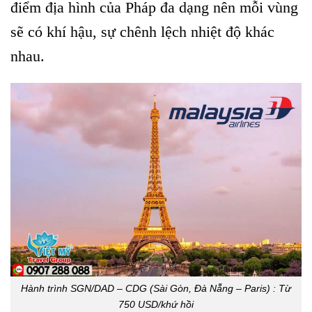
điểm địa hình của Pháp đa dạng nên mỗi vùng
sẽ có khí hậu, sự chênh lệch nhiệt độ khác
nhau.
Hành trình SGN/DAD – CDG (Sài Gòn, Đà Nẵng – Paris) : Từ
750 USD/khứ hồi