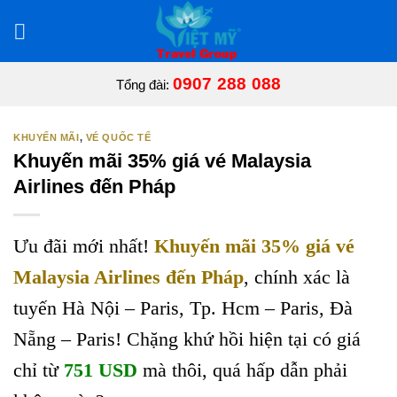
Bỏ
qua
nội
dung
0907 288 088
Tổng đài:
KHUYẾN MÃI
,
VÉ QUỐC TẾ
Khuyến mãi 35% giá vé Malaysia
Airlines đến Pháp
Ưu đãi mới nhất!
Khuyến mãi 35% giá vé
Malaysia Airlines đến Pháp
, chính xác là
tuyến Hà Nội – Paris, Tp. Hcm – Paris, Đà
Nẵng – Paris! Chặng khứ hồi hiện tại có giá
chỉ từ
751 USD
mà thôi, quá hấp dẫn phải