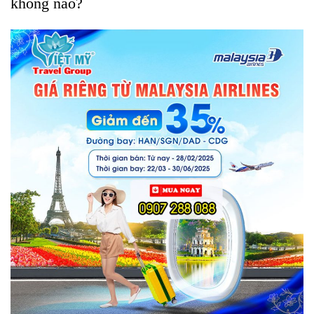
không nào?