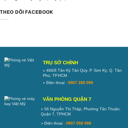
THEO DÕI FACEBOOK
TRỤ SỞ CHÍNH
» 466/8 Tân Kỳ Tân Qúy, P. Sơn Kỳ, Q. Tân
Phú, TP.HCM
» Điện thoại :
0907 288 088
VĂN PHÒNG QUẬN 7
» 56 Nguyễn Thị Thập, Phường Tân Thuận,
Quận 7, TPHCM
» Điện thoại :
0907 058 088