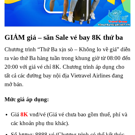
GIẢM giá – săn Sale vé bay 8K thứ ba
Chương trình “Thứ Ba xịn sò – Không lo về giá” diễn
ra vào thứ Ba hàng tuần trong khung giờ từ 08:00 đến
20:00 với giá vé chỉ 8K. Chương trình áp dụng cho
tất cả các đường bay nội địa Vietravel Airlines đang
mở bán.
Mức giá áp dụng:
Giá
8K
vnđ/vé (Giá vé chưa bao gồm thuế, phí và
các khoản phụ thu khác).
Số lượng: 8888 vé (Chương trình có thể kết thúc