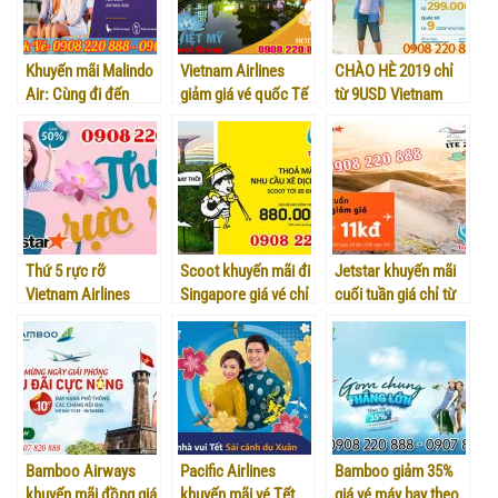
Khuyến mãi Malindo
Vietnam Airlines
CHÀO HÈ 2019 chỉ
Air: Cùng đi đến
giảm giá vé quốc Tế
từ 9USD Vietnam
Malasia với vé máy
đi Đài Bắc- Việt Mỹ
Airlines
bay giá rẻ với 57 USD
Thứ 5 rực rỡ
Scoot khuyến mãi đi
Jetstar khuyến mãi
Vietnam Airlines
Singapore giá vé chỉ
cuối tuần giá chỉ từ
giảm đến 50% vé nội
từ 880K
11K
địa
Bamboo Airways
Pacific Airlines
Bamboo giảm 35%
khuyến mãi đồng giá
khuyến mãi vé Tết
giá vé máy bay theo