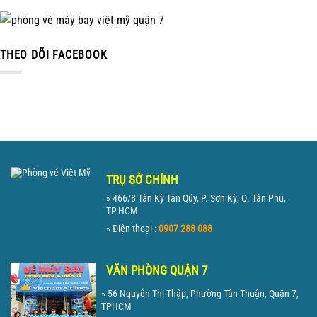
THEO DÕI FACEBOOK
TRỤ SỞ CHÍNH
» 466/8 Tân Kỳ Tân Qúy, P. Sơn Kỳ, Q. Tân Phú,
TP.HCM
» Điện thoại :
0907 288 088
VĂN PHÒNG QUẬN 7
» 56 Nguyễn Thị Thập, Phường Tân Thuận, Quận 7,
TPHCM