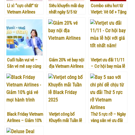
Lì xì “cực chất” từ
Siêu khuyến mãi duy
Combo siêu hot từ
Vietnam Airlines
nhất ngày 5/5 từ
Vietjet: Vé 0đ + Tặng
trong 3 ngày đầu
Vietjet Air!
hành lý
năm mới
Cuối tuần vui vẻ –
Giảm 20% vé bay nội
Vietjet ưu đãi 11/11
Săn vé mê say cùng
địa Vietnam Airlines
– Cơ hội bay mùa lễ
Vietnam Airlines
Chào Thu 2025
hội với giá tốt nhất
năm!
Black Friday Vietnam
Vietjet công bố
Thứ 5 rực rỡ – Ngày
Airlines – Giảm 10%
Khuyến mãi Tuần lễ
vàng săn vé ưu đãi
giá vé mọi hành trình
Black Friday 2025
cùng Vietnam
Airlines