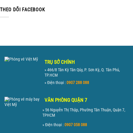
THEO DÕI FACEBOOK
TRỤ SỞ CHÍNH
» 466/8 Tân Kỳ Tân Qúy, P. Sơn Kỳ, Q. Tân Phú,
TP.HCM
» Điện thoại :
0907 288 088
VĂN PHÒNG QUẬN 7
» 56 Nguyễn Thị Thập, Phường Tân Thuận, Quận 7,
TPHCM
» Điện thoại :
0907 058 088