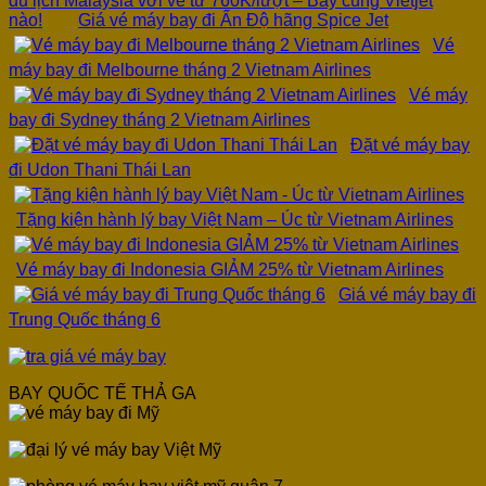
du lịch Malaysia với vé từ 760K/lượt – Bay cùng Vietjet
nào!
Giá vé máy bay đi Ấn Độ hãng Spice Jet
Vé
máy bay đi Melbourne tháng 2 Vietnam Airlines
Vé máy
bay đi Sydney tháng 2 Vietnam Airlines
Đặt vé máy bay
đi Udon Thani Thái Lan
Tặng kiện hành lý bay Việt Nam – Úc từ Vietnam Airlines
Vé máy bay đi Indonesia GIẢM 25% từ Vietnam Airlines
Giá vé máy bay đi
Trung Quốc tháng 6
BAY QUỐC TẾ THẢ GA