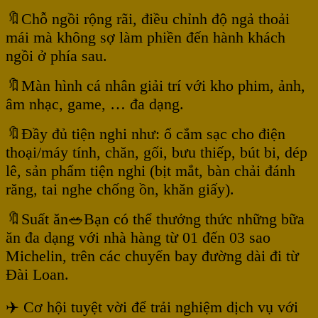
🔖Chỗ ngồi rộng rãi, điều chỉnh độ ngả thoải
mái mà không sợ làm phiền đến hành khách
ngồi ở phía sau.
🔖Màn hình cá nhân giải trí với kho phim, ảnh,
âm nhạc, game, … đa dạng.
🔖Đầy đủ tiện nghi như: ổ cắm sạc cho điện
thoại/máy tính, chăn, gối, bưu thiếp, bút bi, dép
lê, sản phẩm tiện nghi (bịt mắt, bàn chải đánh
răng, tai nghe chống ồn, khăn giấy).
🔖Suất ăn🥗Bạn có thể thưởng thức những bữa
ăn đa dạng với nhà hàng từ 01 đến 03 sao
Michelin, trên các chuyến bay đường dài đi từ
Đài Loan.
✈️ Cơ hội tuyệt vời để trải nghiệm dịch vụ với