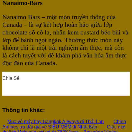
Nanaimo-Bars
Nanaimo Bars – một món truyền thống của
Canada – là sự kết hợp hoàn hảo giữa lớp
chocolate sô cô la, nhân kem custard béo bùi và
lớp đế bánh ngọt ngào. Thưởng thức món này
không chỉ là một trải nghiệm ẩm thực, mà còn
là cách tuyệt vời để khám phá văn hóa ẩm thực
độc đáo của Canada.
Chia Sẻ
0
0
0
0
0
Thông tin khác:
Mua vé máy bay Bangkok Airways đi Thái Lan
China
Airlines ưu đãi giá vé SIÊU MỀM đi Nhật Bản
Giấc mơ