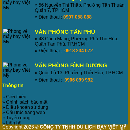
» 56 Nguyễn Thị Thập, Phường Tân Thuận,
Quận 7, TPHCM
» Điện thoại :
0907 058 088
VĂN PHÒNG TÂN PHÚ
» 48 Cách Mạng, Phường Phú Thọ Hòa,
Quận Tân Phú, TP.HCM
» Điện thoại :
0918 234 072
VĂN PHÒNG BÌNH DƯƠNG
» Quốc Lộ 13, Phường Thới Hòa, TP.HCM
» Điện thoại :
0906 099 992
Thông tin
» Giới thiệu
» Chính sách bảo mật
» Điều khoản sử dụng
» Cấu trúc trang web
» Tuyển dụng
» Liên hệ
Copyright 2026 ©
CÔNG TY TNHH DU LỊCH BAY VIỆT MỸ