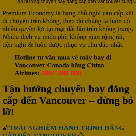
Tận hưởng chuyến bay đẳng cấp đến Vancouver cùng Ch
Premium Economy là hạng chỗ ngồi cao cấp khi
di chuyển trên không, theo đó chúng ta luôn có
nhiều quyền lợi tại mặt đất lẫn trên không trung.
Nhiều dịch vụ miễn phí, không gian rộng rãi,
tiện nghi & luôn được phục vụ chu đáo nhất.
Hotline tư vấn mua vé máy bay đi
Vancouver Canada hãng China
Airlines:
0907 288 088
Tận hưởng chuyến bay đẳng
cấp đến Vancouver – đừng bỏ
lỡ!
🌠
TRẢI NGHIỆM HÀNH TRÌNH ĐẲNG
CẤP ĐẾN VANCOUVER
🥳