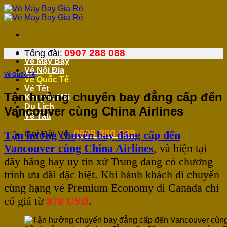
Bỏ
qua
nội
dung
0907 288 088
Tổng đài:
Vé Máy Bay
Vé Nội Địa
Vé Quốc Tế
Vé Quốc Tế
Vé Tết
Tận hưởng chuyến bay đẳng cấp đến
Khuyến Mãi
Du Lịch
Vancouver cùng China Airlines
Vé Tàu
0908 380 888
Tận hưởng chuyến bay đẳng cấp đến
Gọi Đặt Vé:
Vancouver cùng China Airlines
, và hiện tại
đây hãng bay uy tín xứ Trung đang có chương
trình ưu đãi đặc biệt. Khi hành khách di chuyển
cùng hạng vé Premium Economy đi Canada chỉ
có giá từ
878 USD
.