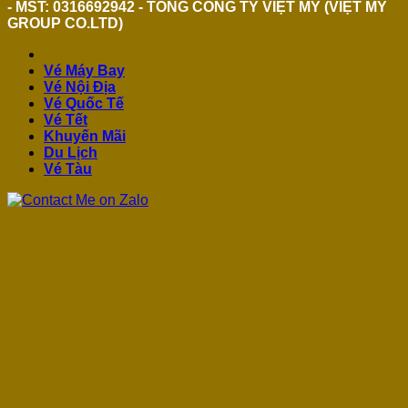
- MST: 0316692942 - TỔNG CÔNG TY VIỆT MỸ (VIỆT MỸ
GROUP CO.LTD)
Vé Máy Bay
Vé Nội Địa
Vé Quốc Tế
Vé Tết
Khuyến Mãi
Du Lịch
Vé Tàu