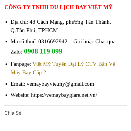
CÔNG TY TNHH DU LỊCH BAY VIỆT MỸ
Địa chỉ: 48 Cách Mạng, phường Tân Thành,
Q.Tân Phú, TPHCM
Mã số thuế: 0316692942 – Gọi hoặc Chat qua
0908 119 099
Zalo:
Fanpage:
Việt Mỹ Tuyển Đại Lý CTV Bán Vé
Máy Bay Cấp 2
Email: vemaybayvietmy@gmail.com
Website: https://vemaybaygiare.net.vn/
Chia Sẻ
0
0
0
0
0