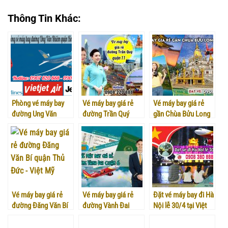
Thông Tin Khác:
Phòng vé máy bay
Vé máy bay giá rẻ
Vé máy bay giá rẻ
đường Ung Văn
đường Trần Quý
gần Chùa Bửu Long
Khiêm quận Bình
quận 11 – Việt Mỹ
quận 9 – Việt Mỹ
Thạnh
Vé máy bay giá rẻ
Vé máy bay giá rẻ
Đặt vé máy bay đi Hà
đường Đăng Văn Bí
đường Vành Đai
Nội lễ 30/4 tại Việt
quận Thủ Đức – Việt
quận 6 – Việt Mỹ
Mỹ
Mỹ