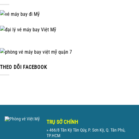
THEO DÕI FACEBOOK
TRỤ SỞ CHÍNH
» 466/8 Tân Kỳ Tân Qúy, P. Sơn Kỳ, Q. Tân Phú,
TP.HCM