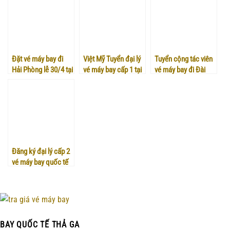
Đặt vé máy bay đi
Việt Mỹ Tuyển đại lý
Tuyển cộng tác viên
Hải Phòng lễ 30/4 tại
vé máy bay cấp 1 tại
vé máy bay đi Đài
Việt Mỹ
Hải Phòng
Trung
Đăng ký đại lý cấp 2
vé máy bay quốc tế
đi Narita
BAY QUỐC TẾ THẢ GA