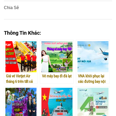
Chia Sẻ
0
0
0
0
0
Thông Tin Khác:
Giá vé Vietjet Air
Vé máy bay đi đà lạt
VNA khôi phục lại
tháng 6 trên tất cả
các đường bay nội
đường bay
địa trong tháng 11