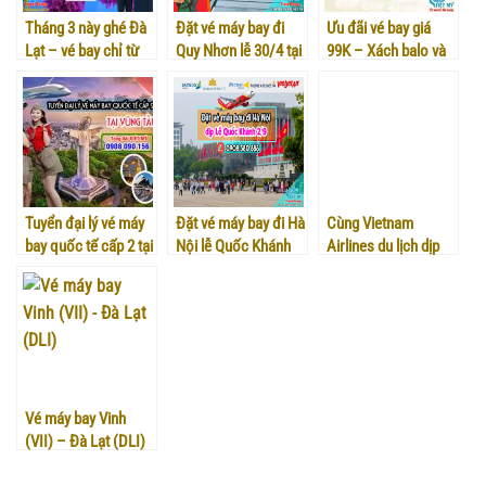
Tháng 3 này ghé Đà
Đặt vé máy bay đi
Ưu đãi vé bay giá
Lạt – vé bay chỉ từ
Quy Nhơn lễ 30/4 tại
99K – Xách balo và
668K/chặng
Việt Mỹ
đi thôi!!!
Tuyển đại lý vé máy
Đặt vé máy bay đi Hà
Cùng Vietnam
bay quốc tế cấp 2 tại
Nội lễ Quốc Khánh
Airlines du lịch dịp
Vũng Tàu
2/9 tại Việt Mỹ
Lễ 2/9 – Loạt vé bay
hấp dẫn!
Vé máy bay Vinh
(VII) – Đà Lạt (DLI)