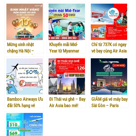
10% Vietnam
giảm 50%
1.079K
Airlines
Mừng sinh nhật
Khuyến mãi Mid-
Chỉ từ 737K có ngay
chặng Hà Nội –
Year từ Myanmar
vé bay cùng Air Asia
Melbourne GIẢM
Airways – Mua vé
– tha hồ vi vu Châu
10% giá vé
ngay!
Á
Bamboo Airways Ưu
Đi Thái vui ghê – Bay
GIẢM giá vé máy bay
đãi 50% hạng vé
Air Asia bao mê!
Sài Gòn – Paris
Thương Gia
hãng Eva Air