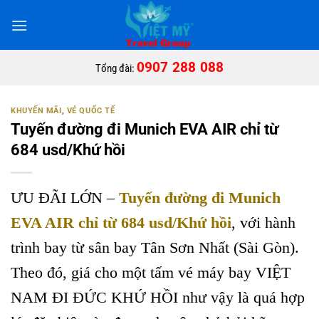
Bỏ
qua
nội
dung
0907 288 088
Tổng đài:
KHUYẾN MÃI
,
VÉ QUỐC TẾ
Tuyến đường đi Munich EVA AIR chỉ từ
684 usd/Khứ hồi
ƯU ĐÃI LỚN –
Tuyến đường đi Munich
EVA AIR chỉ từ 684 usd/Khứ hồi
, với hành
trình bay từ sân bay Tân Sơn Nhất (Sài Gòn).
Theo đó, giá cho một tấm vé máy bay VIỆT
NAM ĐI ĐỨC KHỨ HỒI như vậy là quá hợp