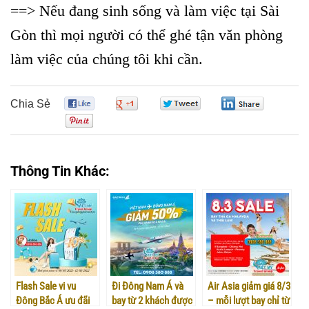
==> Nếu đang sinh sống và làm việc tại Sài
Gòn thì mọi người có thể ghé tận văn phòng
làm việc của chúng tôi khi cần.
Chia Sẻ
0
0
0
0
0
Thông Tin Khác:
Flash Sale vi vu
Đi Đông Nam Á và
Air Asia giảm giá 8/3
Đông Bắc Á ưu đãi
bay từ 2 khách được
– mỗi lượt bay chỉ từ