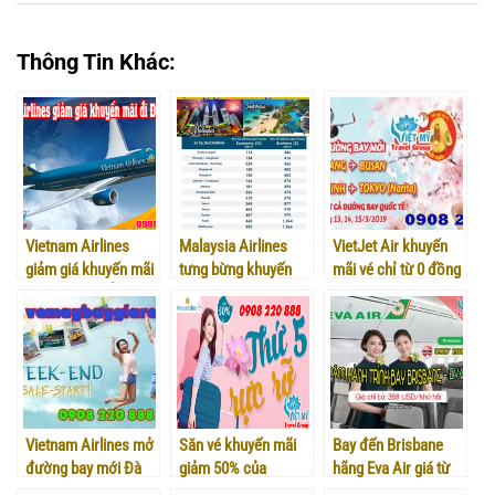
Thông Tin Khác:
Vietnam Airlines
Malaysia Airlines
VietJet Air khuyến
giảm giá khuyến mãi
tưng bừng khuyến
mãi vé chỉ từ 0 đồng
đi Đông Bắc Á- Việt
mãi lớn
Mỹ
Vietnam Airlines mở
Săn vé khuyến mãi
Bay đến Brisbane
đường bay mới Đà
giảm 50% của
hãng Eva Air giá từ
Nẵng – Đà Lạt chỉ từ
Vietnam Airlines
368 usd/khứ hồi