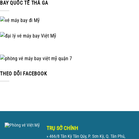
BAY QUỐC TẾ THẢ GA
THEO DÕI FACEBOOK
TRỤ SỞ CHÍNH
» 466/8 Tân Kỳ Tân Qúy, P. Sơn Kỳ, Q. Tân Phú,