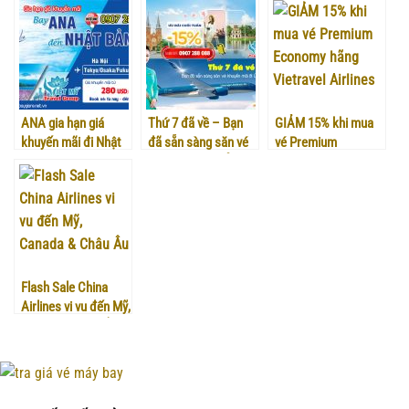
499k
ANA gia hạn giá
Thứ 7 đã về – Bạn
GIẢM 15% khi mua
khuyến mãi đi Nhật
đã sẵn sàng săn vé
vé Premium
khuyến mãi đi Úc
Economy hãng
chưa?
Vietravel Airlines
Flash Sale China
Airlines vi vu đến Mỹ,
Canada & Châu Âu