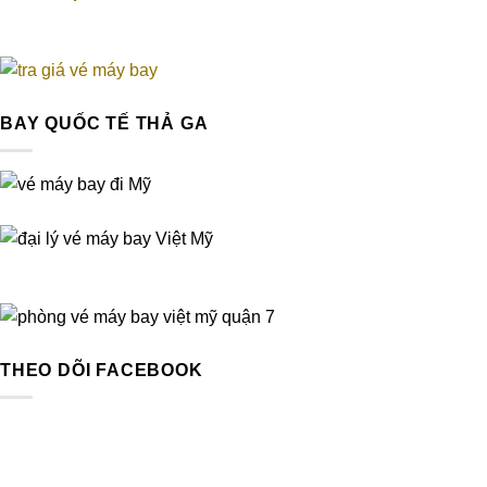
của thế giới
cùng
Turkmenistan
Airlines
BAY QUỐC TẾ THẢ GA
THEO DÕI FACEBOOK