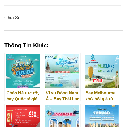
Chia Sẻ
0
0
0
0
0
Thông Tin Khác:
Chào Hè rực rỡ,
Vi vu Đông Nam
Bay Melbourne
bay Quốc tế giá
Á – Bay Thái Lan
khứ hồi giá từ
như mơ với
và Singapore
6.698K hãng
Bamboo
cực dễ
Bamboo Airways