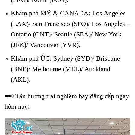
Khám phá MỸ & CANADA: Los Angeles
(LAX)/ San Francisco (SFO)/ Los Angeles –
Ontario (ONT)/ Seattle (SEA)/ New York
(JFK)/ Vancouver (YVR).
Khám phá ÚC: Sydney (SYD)/ Brisbane
(BNE)/ Melbourne (MEL)/ Auckland
(AKL).
==>Tận hưởng trải nghiệm bay đẳng cấp ngay
hôm nay!