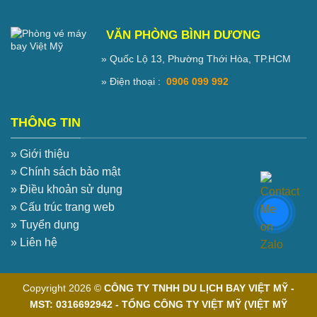
VĂN PHÒNG BÌNH DƯƠNG
» Quốc Lộ 13, Phường Thới Hòa, TP.HCM
» Điện thoại :
0906 099 992
THÔNG TIN
» Giới thiệu
» Chính sách bảo mật
» Điều khoản sử dụng
» Cấu trúc trang web
» Tuyển dụng
» Liên hệ
Copyright 2026 ©
CÔNG TY TNHH DU LỊCH BAY VIỆT MỸ -
MST: 0316692942 - TỔNG CÔNG TY VIỆT MỸ (VIỆT MỸ