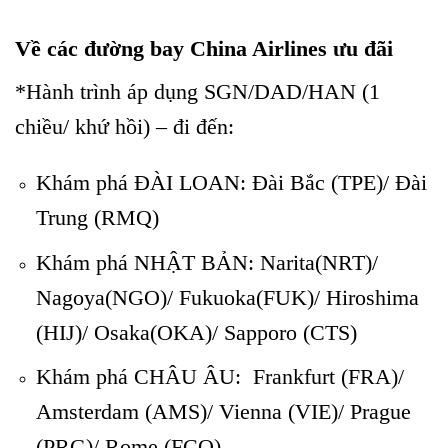
Về các đường bay China Airlines ưu đãi
*Hành trình áp dụng SGN/DAD/HAN (1
chiều/ khứ hồi) – đi đến:
Khám phá ĐÀI LOAN: Đài Bắc (TPE)/ Đài
Trung (RMQ)
Khám phá NHẬT BẢN: Narita(NRT)/
Nagoya(NGO)/ Fukuoka(FUK)/ Hiroshima
(HIJ)/ Osaka(OKA)/ Sapporo (CTS)
Khám phá CHÂU ÂU: Frankfurt (FRA)/
Amsterdam (AMS)/ Vienna (VIE)/ Prague
(PRG)/ Rome (FCO).