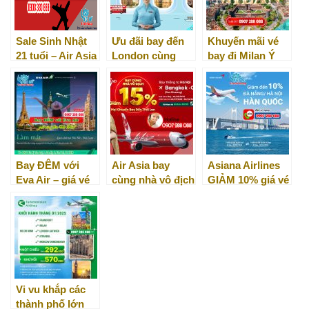
Sale Sinh Nhật
Ưu đãi bay đến
Khuyến mãi vé
21 tuổi – Air Asia
London cùng
bay đi Milan Ý
tung vé bay 0đ
Vietnam Airlines
(khứ hồi) từ 700
USD
Bay ĐÊM với
Air Asia bay
Asiana Airlines
Eva Air – giá vé
cùng nhà vô địch
GIẢM 10% giá vé
Siêu Ưu Đãi!
– GIẢM 15% mọi
đi Hàn Quốc
chuyến bay đến
Thái Lan
Vi vu khắp các
thành phố lớn