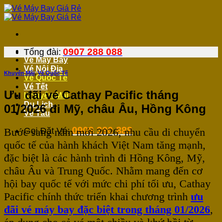
Bỏ
qua
nội
dung
0907 288 088
Tổng đài:
Vé Máy Bay
Vé Nội Địa
Khuyến Mãi
,
Vé Quốc Tế
Vé Quốc Tế
Vé Tết
Ưu đãi vé Cathay Pacific tháng
Khuyến Mãi
Du Lịch
01/2026 đi Mỹ, châu Âu, Hồng Kông
Vé Tàu
0908 380 888
Bước sang năm mới 2026, nhu cầu di chuyển
Gọi Đặt Vé:
quốc tế của hành khách Việt Nam tăng mạnh,
đặc biệt là các hành trình đi Hồng Kông, Mỹ,
châu Âu và Trung Quốc. Nhằm mang đến cơ
hội bay quốc tế với mức chi phí tối ưu, Cathay
Pacific chính thức triển khai chương trình
ưu
đãi vé máy bay đặc biệt trong tháng 01/2026
,