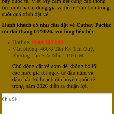
bay quốc tế, Việt Mỹ cam kết cung cấp thông
tin minh bạch, đúng giá và hỗ trợ tận tình trong
suốt quá trình đặt vé.
Hành khách có nhu cầu đặt vé Cathay Pacific
ưu đãi tháng 01/2026, vui lòng liên hệ:
Hotline:
0908 380 888
Văn phòng: 466/8 Tân Kỳ Tân Quý,
Phường Tân Sơn Nhì, TP.HCM
Chủ động đặt vé sớm để không bỏ lỡ
các mức giá tốt ngay từ đầu năm và
đảm bảo kế hoạch di chuyển quốc tế
trong năm 2026 diễn ra thuận lợi.
Chia Sẻ
0
0
0
0
0