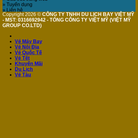
» Tuyển dụng
» Liên hệ
Copyright 2026 ©
CÔNG TY TNHH DU LỊCH BAY VIỆT MỸ
- MST: 0316692942 - TỔNG CÔNG TY VIỆT MỸ (VIỆT MỸ
GROUP CO.LTD)
Vé Máy Bay
Vé Nội Địa
Vé Quốc Tế
Vé Tết
Khuyến Mãi
Du Lịch
Vé Tàu