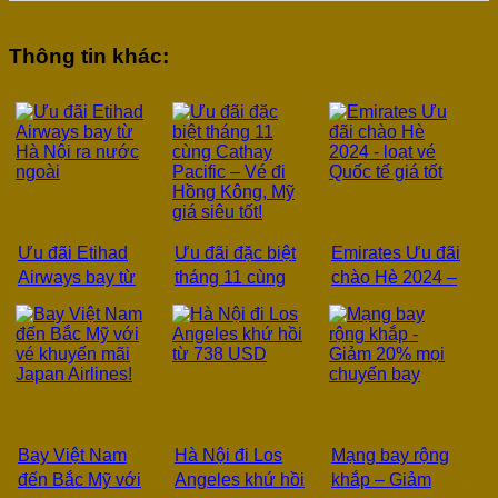
Thông tin khác:
Ưu đãi Etihad
Ưu đãi đặc biệt
Emirates Ưu đãi
Airways bay từ
tháng 11 cùng
chào Hè 2024 –
Hà Nội ra nước
Cathay Pacific –
loạt vé Quốc tế
ngoài
Vé đi Hồng
giá tốt
Kông, Mỹ giá
siêu tốt!
Bay Việt Nam
Hà Nội đi Los
Mạng bay rộng
đến Bắc Mỹ với
Angeles khứ hồi
khắp – Giảm