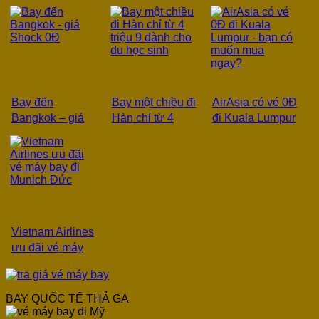
vé khuyến mãi
từ 738 USD
20% mọi chuyến
Japan Airlines!
bay
Bay đến
Bay một chiều đi
AirAsia có vé 0Đ
Bangkok – giá
Hàn chỉ từ 4
đi Kuala Lumpur
Shock 0Đ
triệu 9 dành cho
– bạn có muốn
du học sinh
mua ngay?
Vietnam Airlines
ưu đãi vé máy
bay đi Munich
Đức
BAY QUỐC TẾ THẢ GA