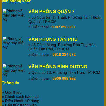
văn phòng khác
VĂN PHÒNG QUẬN 7
» 56 Nguyễn Thị Thập, Phường Tân Thuận,
Quận 7, TPHCM
» Điện thoại :
0907 058 088
VĂN PHÒNG TÂN PHÚ
» 48 Cách Mạng, Phường Phú Thọ Hòa,
Quận Tân Phú, TP.HCM
» Điện thoại :
0918 234 072
VĂN PHÒNG BÌNH DƯƠNG
» Quốc Lộ 13, Phường Thới Hòa, TP.HCM
» Điện thoại :
0906 099 992
Thông tin
» Giới thiệu
» Chính sách bảo mật
» Điều khoản sử dụng
» Cấu trúc trang web