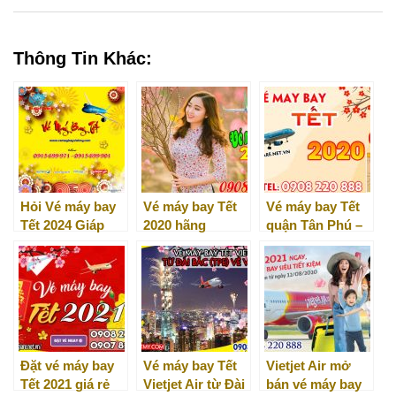
Thông Tin Khác:
Hỏi Vé máy bay
Vé máy bay Tết
Vé máy bay Tết
Tết 2024 Giáp
2020 hãng
quận Tân Phú –
Thìn ở đâu ?
Bamboo Airways
Đại lý Việt Mỹ
Đặt vé máy bay
Vé máy bay Tết
Vietjet Air mở
Tết 2021 giá rẻ
Vietjet Air từ Đài
bán vé máy bay