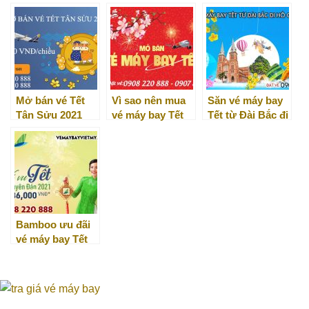
nhất
Bắc (TPE) về
tết 2021 Tân Sửu
Việt Nam
Mở bán vé Tết
Vì sao nên mua
Săn vé máy bay
Tân Sửu 2021
vé máy bay Tết
Tết từ Đài Bắc đi
chỉ từ 509.000
sớm?
Hồ Chí Minh
VNĐ/chiều
Bamboo ưu đãi
vé máy bay Tết
2021 chỉ từ 36K