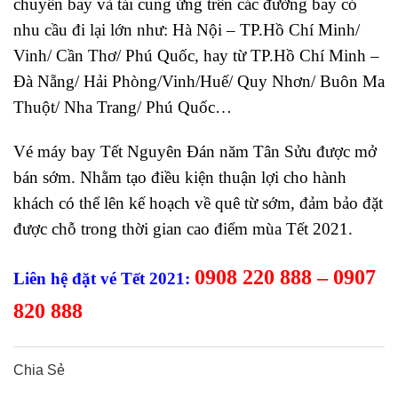
chuyến bay và tải cung ứng trên các đường bay có
nhu cầu đi lại lớn như: Hà Nội – TP.Hồ Chí Minh/
Vinh/ Cần Thơ/ Phú Quốc, hay từ TP.Hồ Chí Minh –
Đà Nẵng/ Hải Phòng/Vinh/Huế/ Quy Nhơn/ Buôn Ma
Thuột/ Nha Trang/ Phú Quốc…
Vé máy bay Tết Nguyên Đán năm Tân Sửu được mở
bán sớm. Nhằm tạo điều kiện thuận lợi cho hành
khách có thể lên kế hoạch về quê từ sớm, đảm bảo đặt
được chỗ trong thời gian cao điểm mùa Tết 2021.
0908 220 888 – 0907
Liên hệ đặt vé Tết 2021:
820 888
Chia Sẻ
0
0
0
0
0