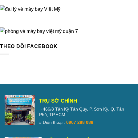
THEO DÕI FACEBOOK
TRỤ SỞ CHÍNH
» 466/8 Tân Kỳ Tân Qúy, P. Sơn Kỳ, Q. Tân
Phú, TP.HCM
» Điện thoại :
0907 288 088