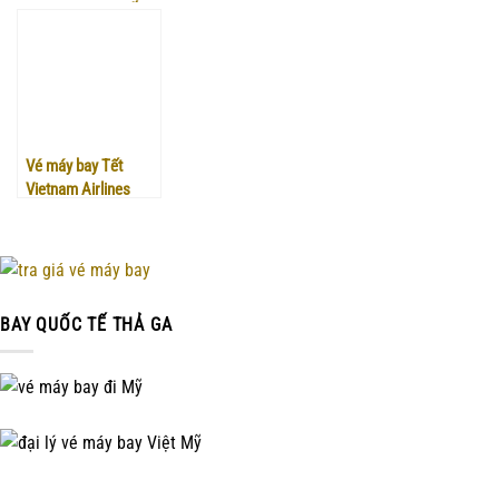
bay phục vụ Tết Ất
chuyến bay đêm dịp
lý Việt Mỹ
Tỵ 2025
Tết Nguyên đán
2025
Vé máy bay Tết
Vietnam Airlines
quận 6 – Việt Mỹ
BAY QUỐC TẾ THẢ GA