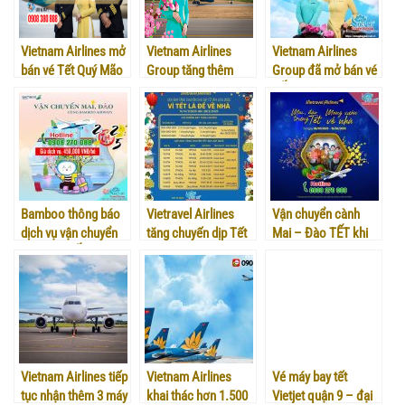
Vietnam Airlines mở
Vietnam Airlines
Vietnam Airlines
bán vé Tết Quý Mão
Group tăng thêm
Group đã mở bán vé
2023
hơn 100 nghìn chỗ
TẾT Nguyên Đán
dịp TẾT
2025
Bamboo thông báo
Vietravel Airlines
Vận chuyển cành
dịch vụ vận chuyển
tăng chuyến dịp Tết
Mai – Đào TẾT khi
Mai Đào TẾT 2025
âm lịch 2025
bay cùng Vietravel
Airlines
Vietnam Airlines tiếp
Vietnam Airlines
Vé máy bay tết
tục nhận thêm 3 máy
khai thác hơn 1.500
Vietjet quận 9 – đại