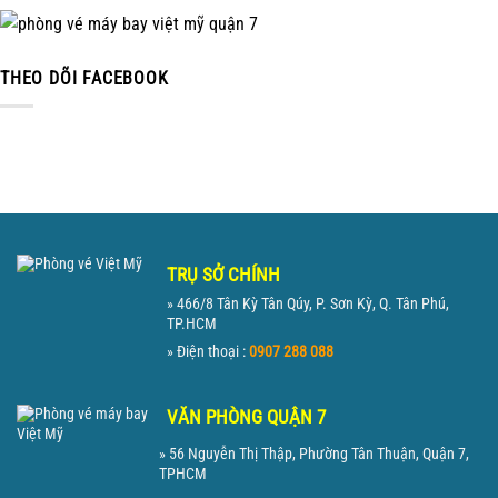
THEO DÕI FACEBOOK
TRỤ SỞ CHÍNH
» 466/8 Tân Kỳ Tân Qúy, P. Sơn Kỳ, Q. Tân Phú,
TP.HCM
» Điện thoại :
0907 288 088
VĂN PHÒNG QUẬN 7
» 56 Nguyễn Thị Thập, Phường Tân Thuận, Quận 7,
TPHCM