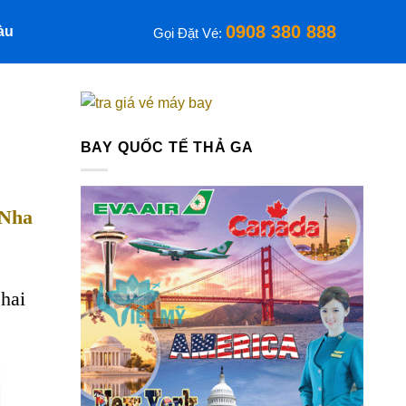
0908 380 888
àu
Gọi Đặt Vé:
BAY QUỐC TẾ THẢ GA
 Nha
 hai