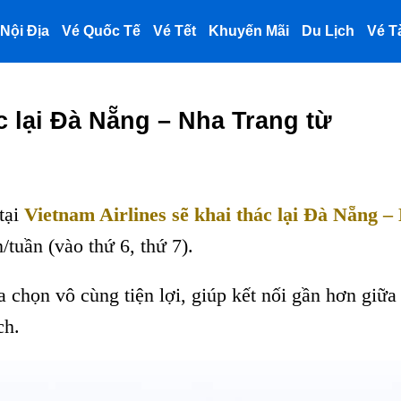
Nội Địa
Vé Quốc Tế
Vé Tết
Khuyến Mãi
Du Lịch
Vé T
c lại Đà Nẵng – Nha Trang từ
tại
Vietnam Airlines sẽ khai thác lại Đà Nẵng –
/tuần (vào thứ 6, thứ 7).
a chọn vô cùng tiện lợi, giúp kết nối gần hơn giữa
ch.