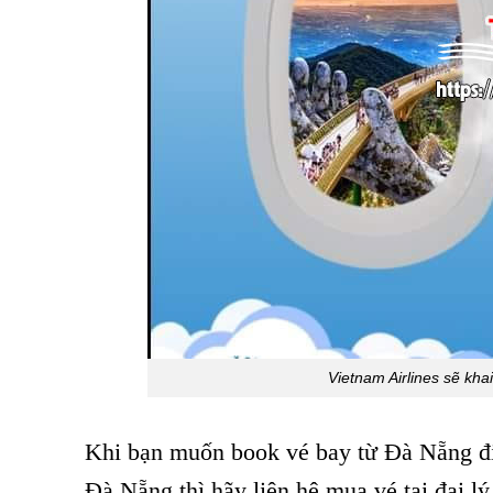
Vietnam Airlines sẽ kha
Khi bạn muốn book vé bay từ Đà Nẵng đ
Đà Nẵng thì hãy liên hệ mua vé tại đại l