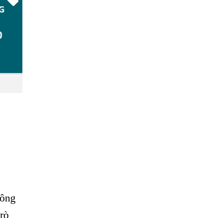
công
rò