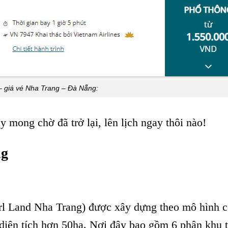
– giá vé Nha Trang – Đà Nẵng:
 mong chờ đã trở lại, lên lịch ngay thôi nào!
ng
rl Land Nha Trang) được xây dựng theo mô hình 
 diện tích hơn 50ha. Nơi đây bao gồm 6 phân khu t