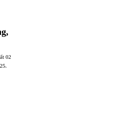
ng,
ất 02
25.