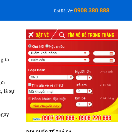
0908 380 888
Gọi Đặt Vé:
g ta
lựa
, là sự
ngay