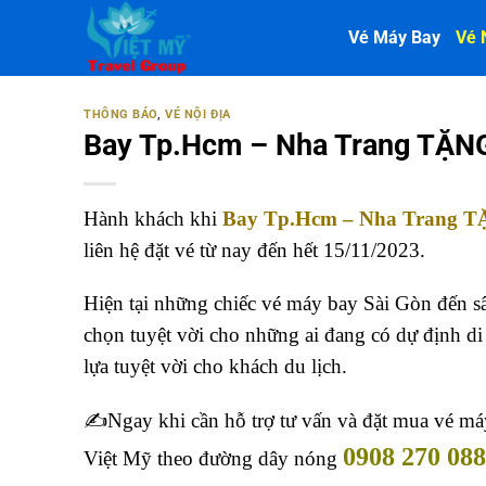
Bỏ
Vé Máy Bay
Vé 
qua
nội
dung
THÔNG BÁO
,
VÉ NỘI ĐỊA
Bay Tp.Hcm – Nha Trang TẶNG 2
Hành khách khi
Bay Tp.Hcm – Nha Trang T
liên hệ đặt vé từ nay đến hết 15/11/2023.
Hiện tại những chiếc vé máy bay Sài Gòn đến s
chọn tuyệt vời cho những ai đang có dự định di 
lựa tuyệt vời cho khách du lịch.
✍️Ngay khi cần hỗ trợ tư vấn và đặt mua vé m
0908 270 088
Việt Mỹ theo đường dây nóng