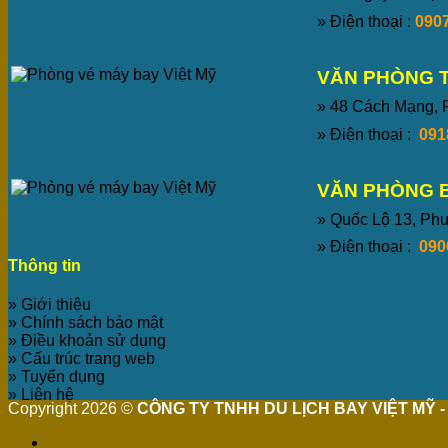
» Điện thoại :
0907
VĂN PHÒNG 
» 48 Cách Mạng,
» Điện thoại :
091
VĂN PHÒNG 
» Quốc Lộ 13, P
» Điện thoại :
090
Thông tin
» Giới thiệu
» Chính sách bảo mật
» Điều khoản sử dụng
» Cấu trúc trang web
» Tuyển dụng
» Liên hệ
Copyright 2026 ©
CÔNG TY TNHH DU LỊCH BAY VIỆT MỸ - 