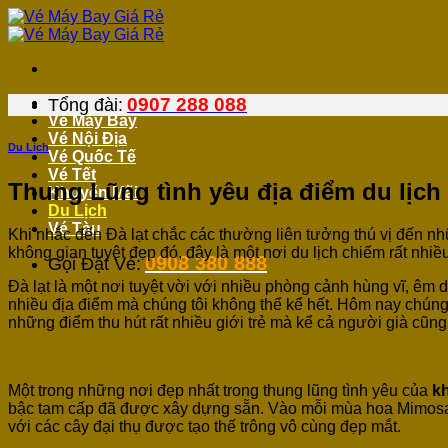
Bỏ
qua
nội
dung
0907 288 088
Tổng đài:
Vé Máy Bay
Vé Nội Địa
Du Lịch
Vé Quốc Tế
Vé Tết
Thung Lũng tình yêu địa điểm du lịch
Khuyến Mãi
Du Lịch
Vé Tàu
Khi nhắc đến Đà lạt chắc các thường liên tưởng thú vị đến 
không gian tuyệt đẹp đó, đây là một nơi du lịch chiếm rất nh
0908 380 888
Gọi Đặt Vé:
Đà lạt là một nơi tuyệt vời với nhiều phòng cảnh hùng vĩ, 
nhiều địa điểm mà chúng tôi không thể kể hết. Hôm nay chúng
những điểm thu hút rất nhiều giới trẻ mà kể cả người già cũng
Một trong những nơi đẹp nhất trong thung lũng tình yêu của
kh
bậc tam cấp đã được xây dựng sẵn. Vào mỗi mùa hoa Mimosa n
với các cây đại thụ được tạo thế trông vô cùng đẹp mắt.