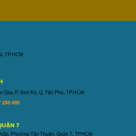
hú, TP.HCM
H
n Qúy, P. Sơn Kỳ, Q. Tân Phú, TP.HCM
 288 088
QUẬN 7
 Thập, Phường Tân Thuận, Quận 7, TPHCM