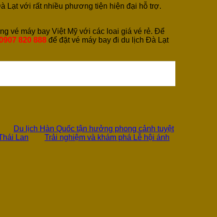
à Lạt với rất nhiều phương tiện hiện đại hỗ trợ.
g vé máy bay Việt Mỹ với các loai giá vé rẻ. Để
0907 820 888
để đặt vé máy bay đi du lịch Đà Lạt
Du lịch Hàn Quốc tận hưởng phong cảnh tuyệt
 Thái Lan
Trải nghiệm và khám phá Lễ hội ánh