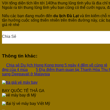
Với tổng diện tích lên tới 140ha thung lũng tình yêu là địa chỉ
Ngoài ra tới thung lũng tình yêu bạn cũng có thể cưỡi ngựa,
Nếu các bạn đang muốn đến
du lịch Đà Lạt
và tìm kiếm chỗ n
tận hưởng cuộc sống thiên nhiên trên thiên đường này, các bạ
giá rẻ nhé
Chia Sẻ
0
0
0
0
Thông tin khác:
Chia sẻ Du lịch Hong Kong trong 5 ngày 4 đêm vô cùng rẻ
đẹp của 4 mùa
5 Địa điểm tham quan tại Thanh Hóa Thu h
sang Deepavali ở Malaysia
BAY QUỐC TẾ THẢ GA