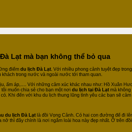
 Đà Lạt mà bạn không thể bỏ qua
những điểm
du lịch Đà Lạt
. Với nhiều phong cảnh tuyệt đẹp tron
iều khách trong nước và ngoài nước tới tham quan.
êm dịu, ấm áp,…. Với những cảm xúc khác nhau như: Hồ Xuân H
 tôi muốn chia sẻ cho bạn một nơi
du lịch tại Đà Lạt
mà không a
 có. Khi đến với khu du lịch thung lũng tình yêu các bạn sẽ cảm
u du lịch Đà Lạt
là đồi Vọng Cảnh. Có hai con đường để đi lên
ở thì đây chính là nơi ngắm loài hoa này đẹp nhất. Ở trên đ