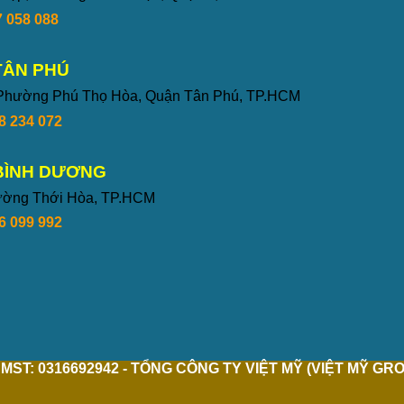
 058 088
TÂN PHÚ
 Phường Phú Thọ Hòa, Quận Tân Phú, TP.HCM
8 234 072
BÌNH DƯƠNG
hường Thới Hòa, TP.HCM
6 099 992
MST: 0316692942 - TỔNG CÔNG TY VIỆT MỸ (VIỆT MỸ GR