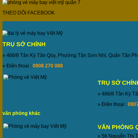
THEO DÕI FACEBOOK
TRỤ SỞ CHÍNH
» 466/8 Tân Kỳ Tân Qúy, Phường Tân Sơn Nhì, Quận Tân P
» Điện thoại :
0908 270 088
TRỤ SỞ CHÍN
» 466/8 Tân Kỳ Tâ
» Điện thoại :
0907
văn phòng khác
VĂN PHÒNG 
» 56 Nguyễn Thị