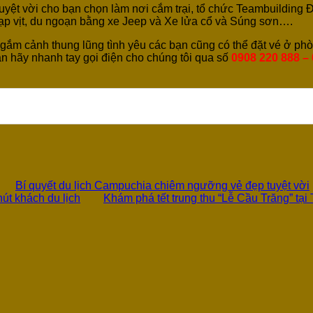
 tuyệt vời cho bạn chọn làm nơi cắm trại, tổ chức Teambuilding Đ
 đạp vịt, du ngoạn bằng xe Jeep và Xe lửa cổ và Súng sơn….
gắm cảnh thung lũng tình yêu các bạn cũng có thể đặt vé ở phòn
n hãy nhanh tay gọi điện cho chúng tôi qua số
0908 220 888 – 
0
Bí quyết du lịch Campuchia chiêm ngưỡng vẻ đẹp tuyệt vời
út khách du lịch
Khám phá tết trung thu “Lễ Cầu Trăng” tại