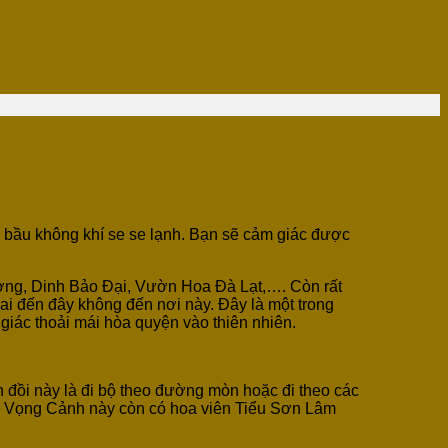
g bầu không khí se se lạnh. Bạn sẽ cảm giác được
ương, Dinh Bảo Đại, Vườn Hoa Đà Lạt,…. Còn rất
i đến đây không đến nơi này. Đây là một trong
 giác thoải mái hòa quyện vào thiên nhiên.
 đồi này là đi bộ theo đường mòn hoặc đi theo các
ồi Vọng Cảnh này còn có hoa viên Tiểu Sơn Lâm