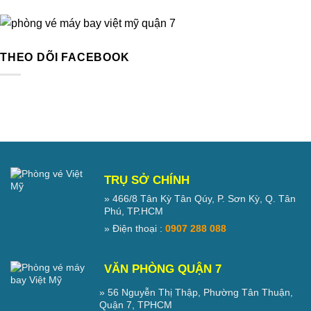
THEO DÕI FACEBOOK
TRỤ SỞ CHÍNH
» 466/8 Tân Kỳ Tân Qúy, P. Sơn Kỳ, Q. Tân
Phú, TP.HCM
» Điện thoại :
0907 288 088
VĂN PHÒNG QUẬN 7
» 56 Nguyễn Thị Thập, Phường Tân Thuận,
Quận 7, TPHCM