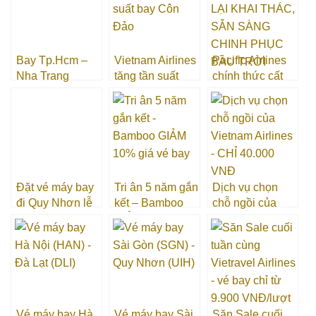
Bay Tp.Hcm –
Vietnam Airlines
Pacific Airlines
Nha Trang
tăng tần suất
chính thức cất
TẶNG 20KG ký
bay Côn Đảo
cánh trở lại các
gửi từ Vietravel
đường bay nội
Airlines
địa từ ngày
26/6/2024
Đặt vé máy bay
Tri ân 5 năm gắn
Dịch vụ chọn
đi Quy Nhơn lễ
kết – Bamboo
chỗ ngồi của
Quốc Khánh 2/9
GIẢM 10% giá
Vietnam Airlines
tại Việt Mỹ
vé bay
– CHỈ 40.000
VNĐ
Vé máy bay Hà
Vé máy bay Sài
Săn Sale cuối