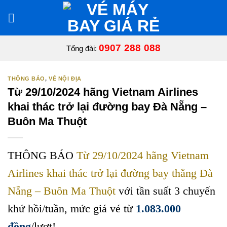
Bỏ
qua
nội
dung
0907 288 088
Tổng đài:
THÔNG BÁO
,
VÉ NỘI ĐỊA
Từ 29/10/2024 hãng Vietnam Airlines
khai thác trở lại đường bay Đà Nẵng –
Buôn Ma Thuột
THÔNG BÁO
Từ 29/10/2024 hãng Vietnam
Airlines khai thác trở lại đường bay thẳng Đà
Nẵng – Buôn Ma Thuột
với tần suất 3 chuyến
khứ hồi/tuần, mức giá vé từ
1.083.000
đồng
/lượt!