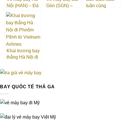
Nội (HAN) – Đà
Gòn (SGN) –
tuần cùng
Lạt (DLI)
Quy Nhơn (UIH)
Vietravel Airlines
– vé bay chỉ từ
9.900 VNĐ/lượt
Khai trương bay
thẳng Hà Nội đi
Phnôm Pênh từ
Vietnam Airlines
BAY QUỐC TẾ THẢ GA