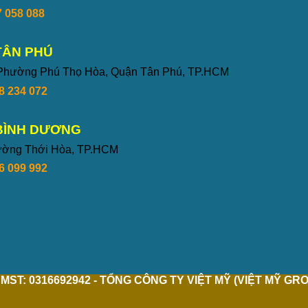
 058 088
TÂN PHÚ
 Phường Phú Thọ Hòa, Quận Tân Phú, TP.HCM
8 234 072
BÌNH DƯƠNG
hường Thới Hòa, TP.HCM
6 099 992
MST: 0316692942 - TỔNG CÔNG TY VIỆT MỸ (VIỆT MỸ GR