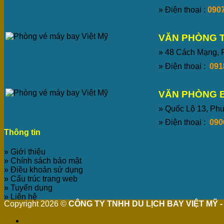
» Điện thoại :
0907
VĂN PHÒNG 
» 48 Cách Mạng,
» Điện thoại :
091
VĂN PHÒNG 
» Quốc Lộ 13, P
» Điện thoại :
090
Thông tin
» Giới thiệu
» Chính sách bảo mật
» Điều khoản sử dụng
» Cấu trúc trang web
» Tuyển dụng
» Liên hệ
Copyright 2026 ©
CÔNG TY TNHH DU LỊCH BAY VIỆT MỸ - 