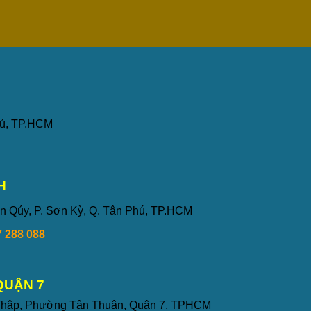
hú, TP.HCM
H
n Qúy, P. Sơn Kỳ, Q. Tân Phú, TP.HCM
 288 088
QUẬN 7
 Thập, Phường Tân Thuận, Quận 7, TPHCM