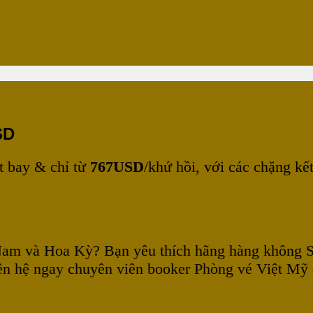
SD
t bay & chỉ từ
767USD
/khứ hồi, với các chặng k
t Nam và Hoa Kỳ? Bạn yêu thích hãng hàng không
iên hệ ngay chuyên viên booker Phòng vé Việt Mỹ