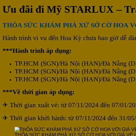
Ưu đãi đi Mỹ STARLUX – Trả
THỎA SỨC KHÁM PHÁ XỨ SỞ CỜ HOA VỚ
Hành trình vi vu đến Hoa Kỳ chưa bao giờ dễ dà
***Hành trình áp dụng:
TP.HCM (SGN)/Hà Nội (HAN)/Đà Nẵng (DA
TP.HCM (SGN)/Hà Nội (HAN)/Đà Nẵng (DA
TP.HCM (SGN)/Hà Nội (HAN)/Đà Nẵng (DAD
***Về thời gian áp dụng:
✈ Thời gian xuất vé: từ 07/11/2024 đến 07/01/20
✈ Thời gian khởi hành: từ 07/11/2024 đến 31/05
THỎA SỨC KHÁM PHÁ XỨ SỞ CỜ HOA VỚI GIÁ VÉ 