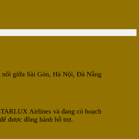
ết nối giữa Sài Gòn, Hà Nội, Đà Nẵng
 STARLUX Airlines và đang có hoạch
 để được đồng hành hỗ trợ.