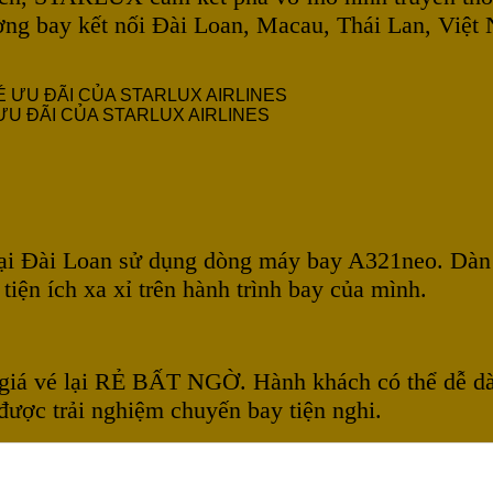
 đường bay kết nối Đài Loan, Macau, Thái Lan, V
ƯU ĐÃI CỦA STARLUX AIRLINES
n tại Đài Loan sử dụng dòng máy bay A321neo. Dàn 
iện ích xa xỉ trên hành trình bay của mình.
ng giá vé lại RẺ BẤT NGỜ. Hành khách có thể dễ d
được trải nghiệm chuyến bay tiện nghi.
0