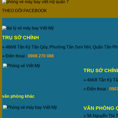
THEO DÕI FACEBOOK
TRỤ SỞ CHÍNH
» 466/8 Tân Kỳ Tân Qúy, Phường Tân Sơn Nhì, Quận Tân P
» Điện thoại :
0908 270 088
TRỤ SỞ CHÍN
» 466/8 Tân Kỳ Tâ
» Điện thoại :
0907
văn phòng khác
VĂN PHÒNG 
» 56 Nguyễn Thị