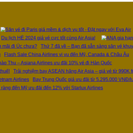
Du lịch HÈ 2024 giá vé cực tốt cùng Air Asia!
Thứ 7 đã về – Bạn đã sẵn sàng săn vé khu
Flash Sale China Airlines vi vu đến Mỹ, Canada & Châu Âu
ào Thu – Asiana Airlines ưu đãi 10% vé đi Hàn Quốc
Trải nghiệm bay ASEAN hãng Air Asia – giá vé từ 990K fu
Bay Trung Quốc giá ưu đãi từ 5.295.000 VNĐ/lư
ràng đến Mỹ ưu đãi đến 12% với Starlux Airlines