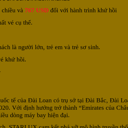
t chiều và
767 USD
đối với hành trình khứ hồi
ất vé cụ thể.
h là người lớn, trẻ em và trẻ sơ sinh.
é khứ hồi.
ỹ
tế của Đài Loan có trụ sở tại Đài Bắc, Đài Loan
020. Với định hướng trở thành “Emirates của C
hiều dòng máy bay hiện đại.
h, STARLUX cam kết phá vỡ mô hình truyền thốn