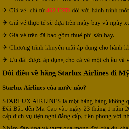
✈ Giá vé: chỉ từ
462 USD
đối với hành trình mộ
✈ Giá vé thực tế sẽ dựa trên ngày bay và ngày xu
✈ Giá vé trên đã bao gồm thuế phí sân bay.
✈ Chương trình khuyến mãi áp dụng cho hành khác
✈ Ưu đãi được áp dụng cho cả vé một chiều và v
Đôi điều về hãng Starlux Airlines đi M
Starlux Airlines của nước nào?
STARLUX AIRLINES là một hãng hàng không quốc 
Đài Bắc đến Ma Cao vào ngày 23 tháng 1 năm 2
cấp dịch vụ tiện nghi đẳng cấp, tiên phong với n
Nhằm đáp ứng và vượt qua mong đợi của du khác