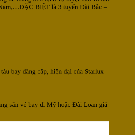
iệt Nam,…ĐẶC BIỆT là 3 tuyến Đài Bắc –
tàu bay đẳng cấp, hiện đại của Starlux
àng săn vé bay đi Mỹ hoặc Đài Loan giá