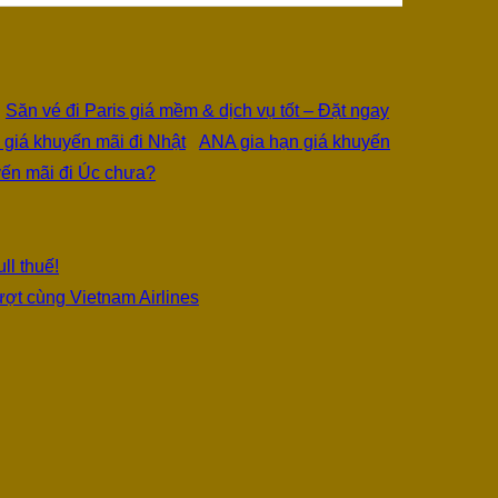
Săn vé đi Paris giá mềm & dịch vụ tốt – Đặt ngay
ANA gia hạn giá khuyến
yến mãi đi Úc chưa?
ll thuế!
ợt cùng Vietnam Airlines