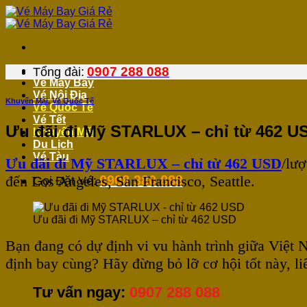
Bỏ
qua
nội
dung
0907 288 088
Tổng đài:
Vé Máy Bay
Vé Nội Địa
Khuyến Mãi
,
Vé Quốc Tế
Vé Quốc Tế
Vé Tết
Ưu đãi đi Mỹ STARLUX – chỉ từ 462 U
Khuyến Mãi
Du Lịch
Vé Tàu
Ưu đãi đi Mỹ STARLUX – chỉ từ 462 USD
/lượ
đến Los Angeles, San Francisco, Seattle.
0908 380 888
Gọi Đặt Vé:
Ưu đãi đi Mỹ STARLUX – chỉ từ 462 USD
Bạn đang có dự định vi vu hành trình giữa Việ
định bay cùng? Hãy đừng bỏ lỡ cơ hội tốt này, l
Tư vấn ngay:
0907 288 088