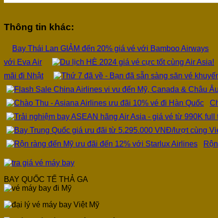
Thông tin khác:
Bay Thái Lan GIẢM đến 20% giá vé với Bamboo Airways
với Eva Air
mãi đi Nhật
Ch
Rộn 
BAY QUỐC TẾ THẢ GA