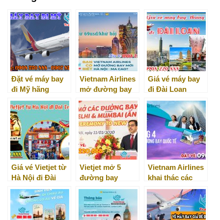
Đặt vé máy bay
Vietnam Airlines
Giá vé máy bay
đi Mỹ hãng
mở đường bay
đi Đài Loan
Asiana Airlines
mới Hà Nội – Ma
tháng 12
giá rẻ tại đại lý
Cao
Việt Mỹ
Giá vé Vietjet từ
Vietjet mở 5
Vietnam Airlines
Hà Nội đi Đài
đường bay
khai thác các
Trung
thẳng đến Ấn Độ
đường bay đi
chỉ từ 666K
Quốc Tế