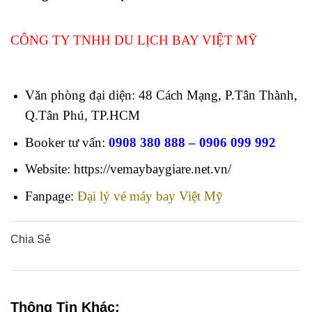
Hùng
CÔNG TY TNHH DU LỊCH BAY VIỆT MỸ
bay từ
Tân Sơn Nhất đi Taipei
Văn phòng đại diện: 48 Cách Mạng, P.Tân Thành,
Q.Tân Phú, TP.HCM
Booker tư vấn:
0908 380 888 – 0906 099 992
Website: https://vemaybaygiare.net.vn/
Fanpage:
Đại lý vé máy bay Việt Mỹ
Chia Sẻ
0
0
0
0
0
Thông Tin Khác: