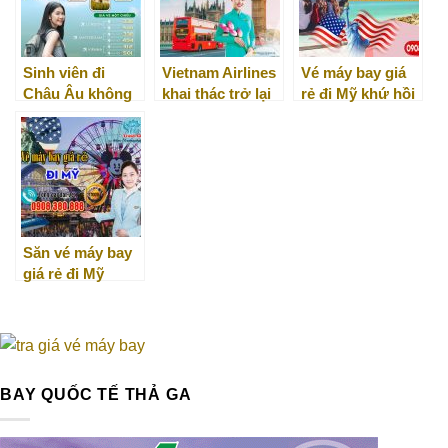
Sinh viên đi
Vietnam Airlines
Vé máy bay giá
Châu Âu không
khai thác trở lại
rẻ đi Mỹ khứ hồi
lo về giá với Eva
tuyến London
Air
Heathrow
Săn vé máy bay
giá rẻ đi Mỹ
BAY QUỐC TẾ THẢ GA