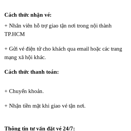
Nhất đi Taipei
Cách thức nhận vé:
vé từ Hà Nội đi Cao Hùng
+ Nhân viên hỗ trợ giao tận nơi trong nội thành
TP.HCM
vé từ Hà Nội đi Cao Hùng
+ Gửi vé điện tử cho khách qua email hoặc các trang
mạng xã hội khác.
Cách thức thanh toán:
Bay Hàn chơi Tết cổ
truyền
+ Chuyển khoản.
bay từ Tân Sơn Nhất đi Taipei
+ Nhận tiền mặt khi giao vé tận nơi.
bay từ Tân Sơn
Nhất đi Taipei
Thông tin tư vấn đặt vé 24/7:
vé từ Hà Nội đi Cao