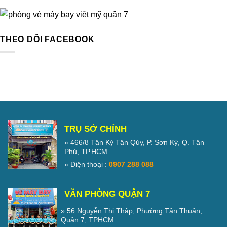
THEO DÕI FACEBOOK
TRỤ SỞ CHÍNH
» 466/8 Tân Kỳ Tân Qúy, P. Sơn Kỳ, Q. Tân
Phú, TP.HCM
» Điện thoại :
0907 288 088
VĂN PHÒNG QUẬN 7
» 56 Nguyễn Thị Thập, Phường Tân Thuận,
Quận 7, TPHCM