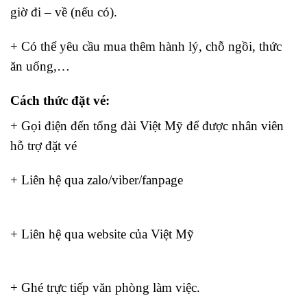
giờ đi – về (nếu có).
+ Có thể yêu cầu mua thêm hành lý, chỗ ngồi, thức
ăn uống,…
Cách thức đặt vé:
+ Gọi điện đến tổng đài Việt Mỹ để được nhân viên
hỗ trợ đặt vé
Bay Thanh Hóa chỉ từ 199K
+ Liên hệ qua zalo/viber/fanpage
bay từ Tân Sơn
Nhất đi Taipei
+ Liên hệ qua website của Việt Mỹ
bay từ Tân Sơn
Nhất đi Taipei
+ Ghé trực tiếp văn phòng làm việc.
bay từ Tân Sơn