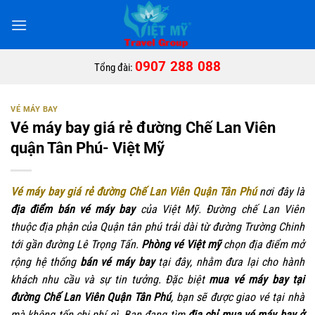
Bỏ
qua
nội
dung
0907 288 088
Tổng đài:
VÉ MÁY BAY
Vé máy bay giá rẻ đường Chế Lan Viên
quận Tân Phú- Việt Mỹ
Vé máy bay giá rẻ đường Chế Lan Viên Quận Tân Phú
nơi đây là
địa điểm bán vé máy bay
của Việt Mỹ. Đường chế Lan Viên
thuộc địa phận của Quận tân phú trải dài từ đường Trường Chinh
tới gần đường Lê Trọng Tấn.
Phòng vé Việt mỹ
chọn địa điểm mở
rộng hệ thống
bán vé máy bay
tại đây, nhằm đưa lại cho hành
khách nhu cầu và sự tin tưởng. Đặc biệt
mua vé máy bay tại
đường Chế Lan Viên Quận Tân Phú
, bạn sẽ được giao vé tại nhà
mà không tốn chi phí gì. Bạn đang tìm
địa chỉ mua vé máy bay ở