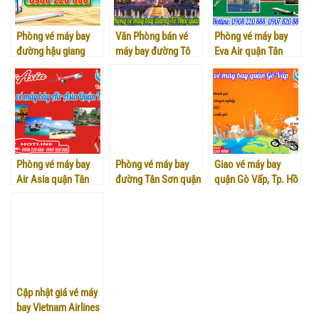
Phòng vé máy bay
Văn Phòng bán vé
Phòng vé máy bay
đường hậu giang
máy bay đường Tô
Eva Air quận Tân
quận 6
Hiệu quận Tân phú
Phú
Phòng vé máy bay
Phòng vé máy bay
Giao vé máy bay
Air Asia quận Tân
đường Tân Sơn quận
quận Gò Vấp, Tp. Hồ
Phú TPHCM
gò vấp
Chí Minh
Cập nhật giá vé máy
bay Vietnam Airlines