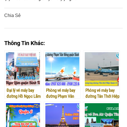
Chia Sẻ
0
0
0
0
0
Thông Tin Khác:
Đại lý vé máy bay
Phòng vé máy bay
Phòng vé máy bay
đường Hồ Ngọc Lãm
đường Phạm Văn
đường Tân Thới Hiệp
quận Bình Tân
Đồng quận Bình
quận 12
Thạnh