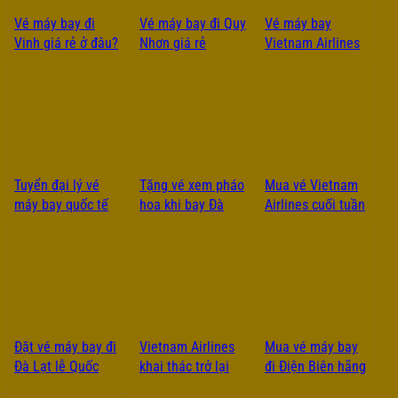
Vé máy bay đi
Vé máy bay đi Quy
Vé máy bay
Vinh giá rẻ ở đâu?
Nhơn giá rẻ
Vietnam Airlines
đi Quy Nhơn
Tuyển đại lý vé
Tặng vé xem pháo
Mua vé Vietnam
máy bay quốc tế
hoa khi bay Đà
Airlines cuối tuần
cấp 2 tại Vũng Tàu
Nẵng hạng
siêu rẻ – chỉ từ
Thương Gia
119k/lượt
Đặt vé máy bay đi
Vietnam Airlines
Mua vé máy bay
Đà Lạt lễ Quốc
khai thác trở lại
đi Điện Biên hãng
Khánh 2/9 tại Việt
Hà Nội – Điện
Vietjet ở đâu?