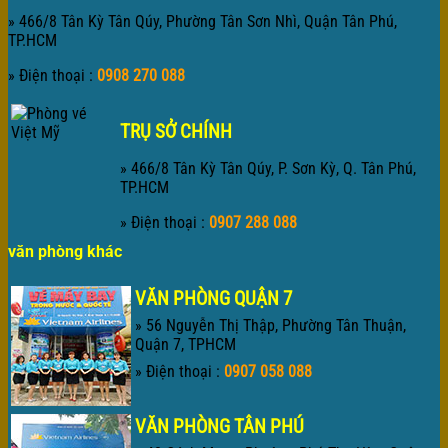
» 466/8 Tân Kỳ Tân Qúy, Phường Tân Sơn Nhì, Quận Tân Phú,
TP.HCM
» Điện thoại :
0908 270 088
TRỤ SỞ CHÍNH
» 466/8 Tân Kỳ Tân Qúy, P. Sơn Kỳ, Q. Tân Phú,
TP.HCM
» Điện thoại :
0907 288 088
văn phòng khác
VĂN PHÒNG QUẬN 7
» 56 Nguyễn Thị Thập, Phường Tân Thuận,
Quận 7, TPHCM
» Điện thoại :
0907 058 088
VĂN PHÒNG TÂN PHÚ