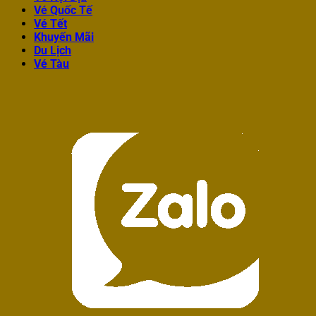
Vé Quốc Tế
Vé Tết
Khuyến Mãi
Du Lịch
Vé Tàu