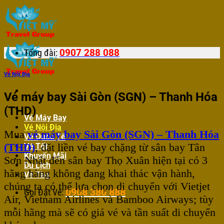
Bỏ
qua
nội
dung
0907 288 088
Tổng đài:
Vé Nội Địa
Vé máy bay Sài Gòn (SGN) – Thanh Hóa
(THD)
Vé Máy Bay
Vé Nội Địa
Mua
vé máy bay Sài Gòn (SGN) – Thanh Hóa
Vé Quốc Tế
(THD)
, đặt liền vé bay chặng từ sân bay Tân
Vé Tết
Khuyến Mãi
Sơn Nhất đến sân bay Thọ Xuân hiện tại có 3
Du Lịch
hãng hàng không đang khai thác vận hành,
Vé Tàu
chúng ta có thể lựa chọn di chuyển với Vietjet
0908 380 888
Gọi Đặt Vé:
Air, Vietnam Airlines và Bamboo Airways; tùy
mỗi hãng mà sẽ có giá vé và tần suất di chuyển