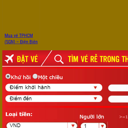
Mỹ
Biên
Mua vé TPHCM
(SGN) – Điện Biên
(DIN) trực tiếp tại
Vemaybaygiare.net.vn