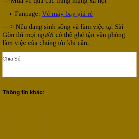
=>
Mua vé qua các trang mạng xã hội
Fanpage:
Vé máy bay giá rẻ
==> Nếu đang sinh sống và làm việc tại Sài
Gòn thì mọi người có thể ghé tận văn phòng
làm việc của chúng tôi khi cần.
Chia Sẻ
0
0
0
0
0
Thông tin khác: