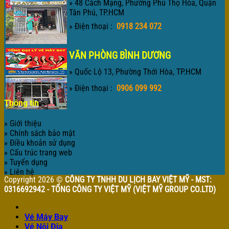
» 48 Cách Mạng, Phường Phú Thọ Hòa, Quận
Tân Phú, TP.HCM
» Điện thoại :
0918 234 072
VĂN PHÒNG BÌNH DƯƠNG
» Quốc Lộ 13, Phường Thới Hòa, TP.HCM
» Điện thoại :
0906 099 992
Thông tin
» Giới thiệu
» Chính sách bảo mật
» Điều khoản sử dụng
» Cấu trúc trang web
» Tuyển dụng
» Liên hệ
Copyright 2026 ©
CÔNG TY TNHH DU LỊCH BAY VIỆT MỸ - MST:
0316692942 - TỔNG CÔNG TY VIỆT MỸ (VIỆT MỸ GROUP CO.LTD)
Vé Máy Bay
Vé Nội Địa