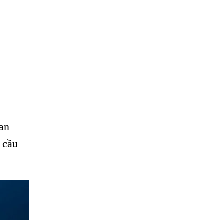
an
 cầu