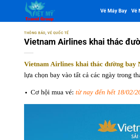
Bỏ
Vé Máy Bay
Vé 
qua
nội
dung
THÔNG BÁO
,
VÉ QUỐC TẾ
Vietnam Airlines khai thác đư
Vietnam Airlines khai thác đường bay
lựa chọn bay vào tất cả các ngày trong th
Cơ hội mua vé:
từ nay đến hết 18/02/2