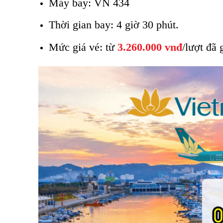
Máy bay: VN 434
Thời gian bay: 4 giờ 30 phút.
Mức giá vé: từ
3.260.000 vnđ
/lượt đã 