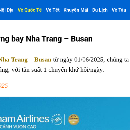
Nội Địa
Vé Quốc Tế
Vé Tết
Khuyến Mãi
Du Lịch
Vé Tàu
ờng bay Nha Trang – Busan
 Nha Trang – Busan
từ ngày 01/06/2025, chúng ta 
áng, với tần suất 1 chuyến khứ hồi/ngày.
025