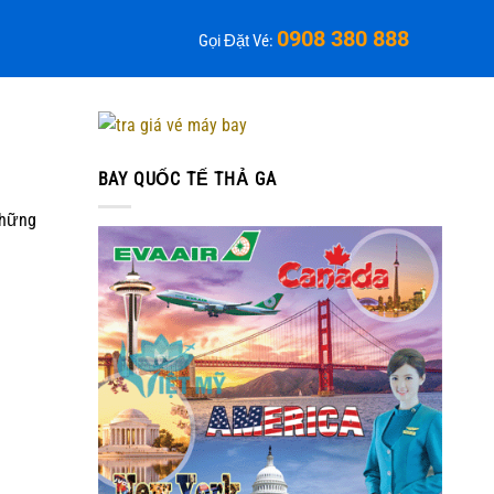
0908 380 888
Gọi Đặt Vé:
BAY QUỐC TẾ THẢ GA
những