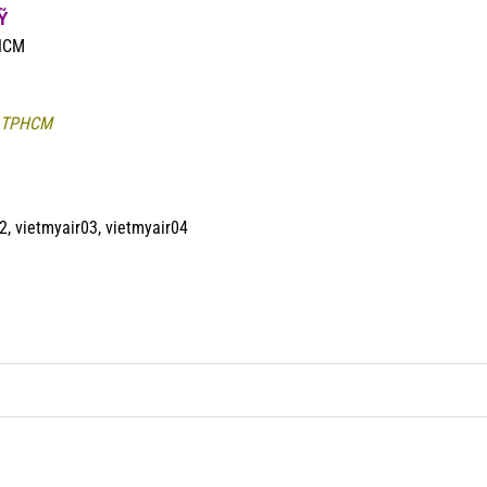
MỸ
PHCM
ú, TPHCM
2, vietmyair03, vietmyair04
0
0