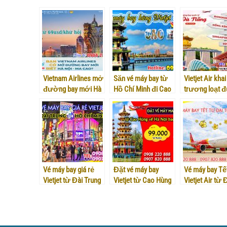
Vietnam Airlines mở
Săn vé máy bay từ
Vietjet Air khai
đường bay mới Hà
Hồ Chí Minh đi Cao
trương loạt 
Nội – Ma Cao
Hùng hãng Vietjet Air
bay quốc tế t
Nẵng
Vé máy bay giá rẻ
Đặt vé máy bay
Vé máy bay Tế
Vietjet từ Đài Trung
Vietjet từ Cao Hùng
Vietjet Air từ 
về Hồ Chí Minh
về Hà Nội bao nhiêu
Trung (RMQ) v
tiền?
Nam