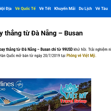
Nội Địa
Vé Quốc Tế
Vé Tết
Khuyến Mãi
Du Lịch
Vé Tàu
y thẳng từ Đà Nẵng – Busan
bay thẳng từ Đà Nẵng – Busan
chỉ từ 99USD
khứ hồi
. Trải nghiệm 
 Hàn Quốc mở bán từ ngày 20/7/2019 tại
Phòng vé Việt Mỹ.