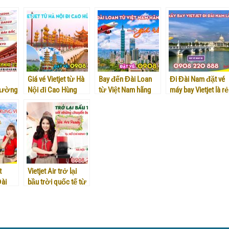
Giá vé Vietjet từ Hà
Bay đến Đài Loan
Đi Đài Nam đặt vé
đường
Nội đi Cao Hùng
từ Việt Nam hãng
máy bay Vietjet là rẻ
ừ Đà
Vietjet rẻ nhất
nhất
t
Vietjet Air trở lại
Đài
bầu trời quốc tế từ
ề Việt
ngày 29/9