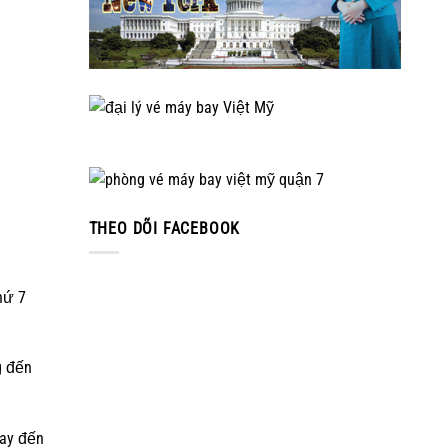
THEO DÕI FACEBOOK
hứ 7
g đến
bay đến