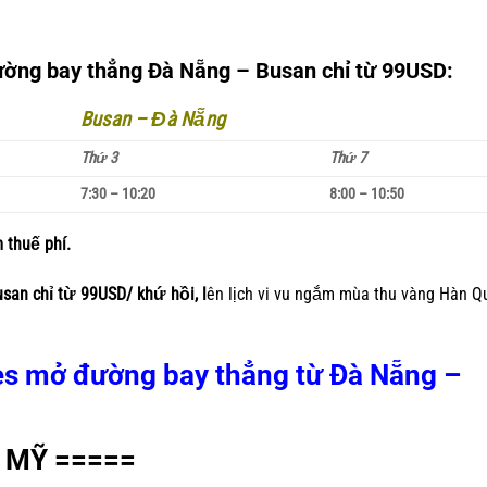
đường bay thẳng Đà Nẵng – Busan chỉ từ 99USD:
Busan – Đà Nẵng
Thứ 3
Thứ 7
7:30 – 10:20
8:00 – 10:50
 thuế phí.
an chỉ từ 99USD/ khứ hồi, l
ên lịch vi vu ngắm mùa thu vàng Hàn Q
es mở đường bay thẳng từ Đà Nẵng –
T MỸ =====