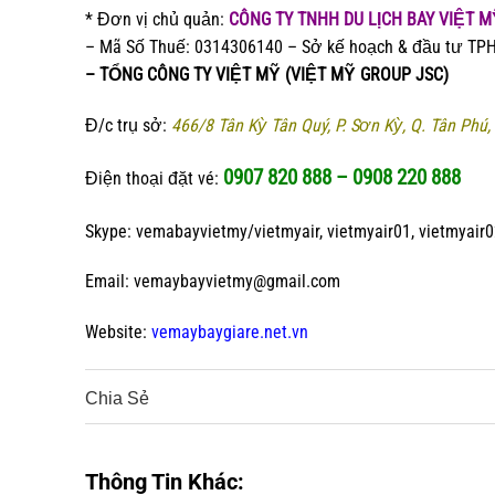
* Đơn vị chủ quản:
CÔNG TY TNHH DU LỊCH BAY VIỆT 
– Mã Số Thuế: 0314306140 – Sở kế hoạch & đầu tư T
– TỔNG CÔNG TY VIỆT MỸ (VIỆT MỸ GROUP JSC)
Đ/c trụ sở:
466/8 Tân Kỳ Tân Quý, P. Sơn Kỳ, Q. Tân Ph
0907 820 888 – 0908 220 888
Điện thoại đặt vé:
Skype: vemabayvietmy/vietmyair, vietmyair01, vietmyair0
Email: vemaybayvietmy@gmail.com
Website:
vemaybaygiare.net.vn
Chia Sẻ
0
0
0
Thông Tin Khác: