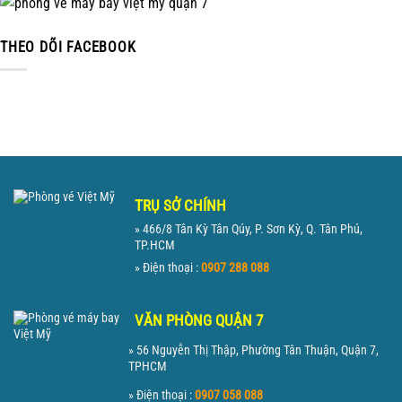
THEO DÕI FACEBOOK
TRỤ SỞ CHÍNH
» 466/8 Tân Kỳ Tân Qúy, P. Sơn Kỳ, Q. Tân Phú,
TP.HCM
» Điện thoại :
0907 288 088
VĂN PHÒNG QUẬN 7
» 56 Nguyễn Thị Thập, Phường Tân Thuận, Quận 7,
TPHCM
» Điện thoại :
0907 058 088