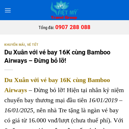
Bỏ
qua
nội
dung
0907 288 088
Tổng đài:
KHUYẾN MÃI
,
VÉ TẾT
Du Xuân với vé bay 16K cùng Bamboo
Airways – Đừng bỏ lỡ!
Du Xuân với vé bay 16K cùng Bamboo
Airways
– Đừng bỏ lỡ! Hiện tại nhân kỷ niệm
chuyến bay thương mại đầu tiên
16/01/2019 –
16/01/2025
, nên nhà Tre tặng là ngàn vé bay
có giá từ 16.000 vnđ/lượt (chưa thuế phí). V
ới