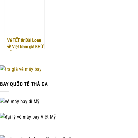
Chặng lệch đầu dịp
Tết Giáp Thìn 2024
Vé TẾT từ Đài Loan
về Việt Nam giá KHỨ
HỒI chưa đến 9tr
BAY QUỐC TẾ THẢ GA