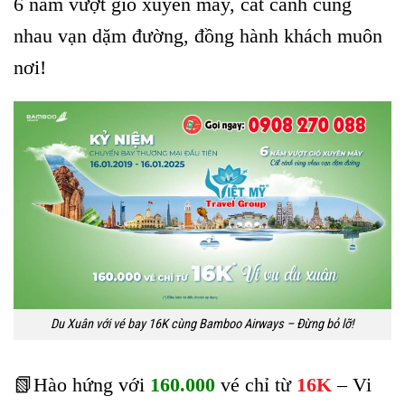
6 năm vượt gió xuyên mây, cất cánh cùng
nhau vạn dặm đường, đồng hành khách muôn
nơi!
Du Xuân với vé bay 16K cùng Bamboo Airways – Đừng bỏ lỡ!
📗Hào hứng với
160.000
vé chỉ từ
16K
– Vi