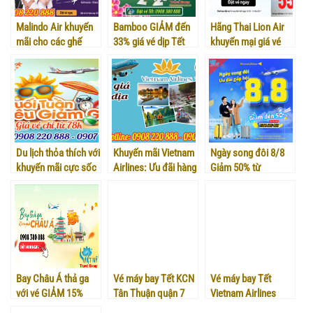
Malindo Air khuyến
Bamboo GIẢM đến
Hãng Thai Lion Air
mãi cho các ghế
33% giá vé dịp Tết
khuyến mại giá vé
hạng thương gia
Dương Lịch 2023
máy bay nhân dịp
giữa năm
Du lịch thỏa thích với
Khuyến mãi Vietnam
Ngày song đôi 8/8
khuyến mãi cực sốc
Airlines: Ưu đãi hàng
Giảm 50% từ
cuối tuần của
tuần hành trình nội
Vietravel Airlines –
Jetstar
địa
Book nào!
Bay Châu Á thả ga
Vé máy bay Tết KCN
Vé máy bay Tết
với vé GIẢM 15%
Tân Thuận quận 7
Vietnam Airlines
Bamboo Airways
TPHCM
đồng giá 666K –