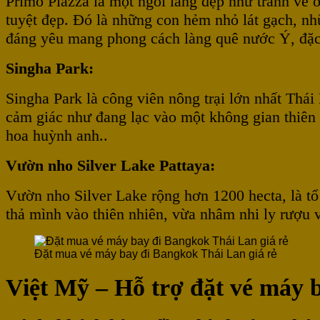
Primo Piazza là một ngôi làng đẹp như tranh vẽ 
tuyệt đẹp. Đó là những con hẻm nhỏ lát gạch, nh
đáng yêu mang phong cách làng quê nước Ý, đặc 
Singha Park:
Singha Park là công viên nông trại lớn nhất Thái
cảm giác như đang lạc vào một không gian thiên 
hoa huỳnh anh..
Vườn nho Silver Lake Pattaya:
Vườn nho Silver Lake rộng hơn 1200 hecta, là tổ
thả mình vào thiên nhiên, vừa nhâm nhi ly rượu
Đặt mua vé máy bay đi Bangkok Thái Lan giá rẻ
Việt Mỹ – Hỗ trợ đặt vé máy b