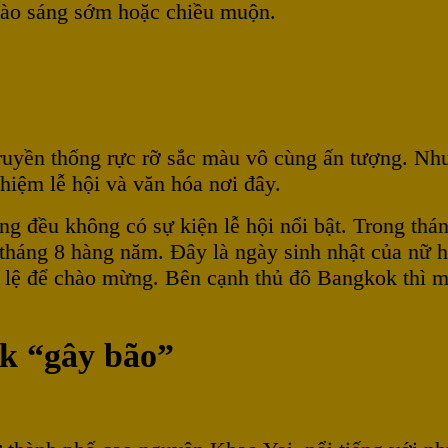
vào sáng sớm hoặc chiều muộn.
 truyền thống rực rỡ sắc màu vô cùng ấn tượng. N
ghiệm lễ hội và văn hóa nơi đây.
g đều không có sự kiện lễ hội nổi bật. Trong thá
háng 8 hàng năm. Đây là ngày sinh nhật của nữ ho
 lệ để chào mừng. Bên cạnh thủ đô Bangkok thì mộ
k “gây bão”