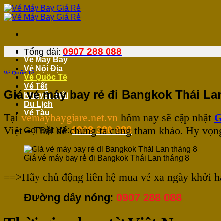
Bỏ
qua
nội
dung
0907 288 088
Tổng đài:
Vé Máy Bay
Vé Nội Địa
Vé Quốc Tế
Vé Quốc Tế
Vé Tết
Giá vé máy bay rẻ đi Bangkok Thái La
Khuyến Mãi
Du Lịch
Vé Tàu
Tại
vemaybaygiare.net.vn
hôm nay sẽ cập nhật
G
Việt – Thái để chúng ta cùng tham khảo. Hy vọn
0908 380 888
Gọi Đặt Vé:
Giá vé máy bay rẻ đi Bangkok Thái Lan tháng 8
==>Hãy chủ động liên hệ mua vé xa ngày khởi hà
Đường dây nóng:
0907 288 088