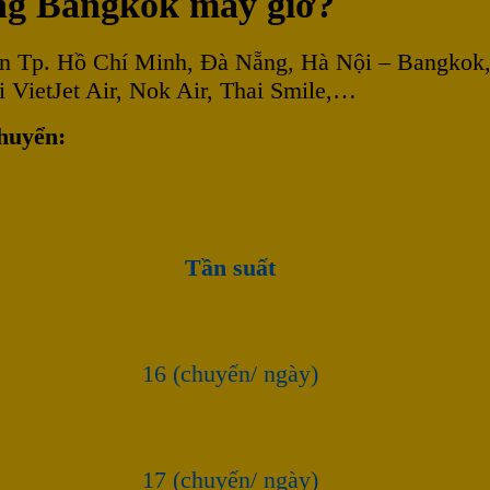
ang Bangkok mấy giờ?
yến Tp. Hồ Chí Minh, Đà Nẵng, Hà Nội – Bangkok
ai VietJet Air, Nok Air, Thai Smile,…
chuyển:
Tần suất
16 (chuyến/ ngày)
17 (chuyến/ ngày)