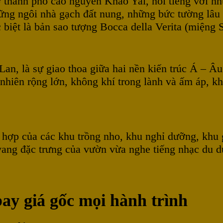
ở thành phố cao nguyên Khao Yai, nổi tiếng với nh
ững ngôi nhà gạch đất nung, những bức tường lâu 
biệt là bản sao tượng Bocca della Verita (miệng
 Lan, là sự giao thoa giữa hai nền kiến trúc Á – Â
nhiên rộng lớn, không khí trong lành và ấm áp, k
 hợp của các khu trồng nho, khu nghỉ dưỡng, khu g
 vang đặc trưng của vườn vừa nghe tiếng nhạc du 
ay giá gốc mọi hành trình