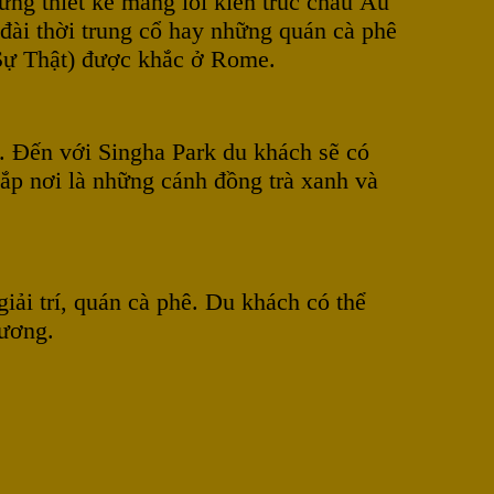
ững thiết kế mang lối kiến trúc châu Âu
đài thời trung cổ hay những quán cà phê
 Sự Thật) được khắc ở Rome.
u. Đến với Singha Park du khách sẽ có
hắp nơi là những cánh đồng trà xanh và
iải trí, quán cà phê. Du khách có thể
dương.