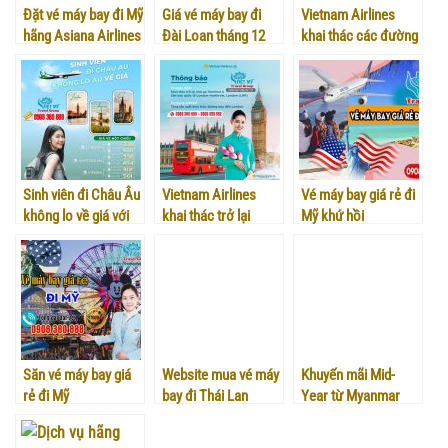
Đặt vé máy bay đi Mỹ
Giá vé máy bay đi
Vietnam Airlines
hãng Asiana Airlines
Đài Loan tháng 12
khai thác các đường
giá rẻ tại đại lý Việt
bay đi Quốc Tế
Mỹ
Sinh viên đi Châu Âu
Vietnam Airlines
Vé máy bay giá rẻ đi
không lo về giá với
khai thác trở lại
Mỹ khứ hồi
Eva Air
tuyến London
Heathrow
Săn vé máy bay giá
Website mua vé máy
Khuyến mãi Mid-
rẻ đi Mỹ
bay đi Thái Lan
Year từ Myanmar
online uy tín
Airways – Mua vé
ngay!