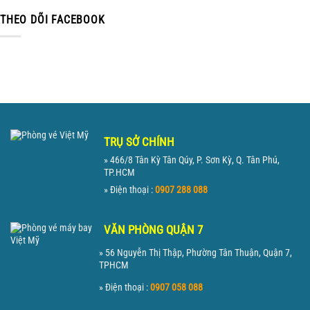
THEO DÕI FACEBOOK
TRỤ SỞ CHÍNH
» 466/8 Tân Kỳ Tân Qúy, P. Sơn Kỳ, Q. Tân Phú,
TP.HCM
» Điện thoại :
0907 288 088
VĂN PHÒNG QUẬN 7
» 56 Nguyễn Thị Thập, Phường Tân Thuận, Quận 7,
TPHCM
» Điện thoại :
0907 058 088