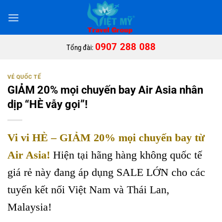
Bỏ
qua
nội
dung
0907 288 088
Tổng đài:
VÉ QUỐC TẾ
GIẢM 20% mọi chuyến bay Air Asia nhân
dịp “HÈ vẫy gọi”!
Vi vi HÈ – GIẢM 20% mọi chuyến bay từ
Air Asia!
Hiện tại hãng hàng không quốc tế
giá rẻ này đang áp dụng SALE LỚN cho các
tuyến kết nối Việt Nam và Thái Lan,
Malaysia!