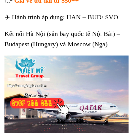
👉
Giá vé ưu đãi từ $50++
✈️ Hành trình áp dụng: HAN – BUD/ SVO
Kết nối Hà Nội (sân bay quốc tế Nội Bài) –
Budapest (Hungary) và Moscow (Nga)