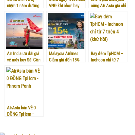
niệm 1 năm đường
VNĐ khi chọn bay
cùng Air Asia giá chỉ
bay Việt –
Melbourne hãng
từ 949K
Thái/Singapore
Bamboo Airways
Air India ưu đãi giá
Malaysia Airlines
Bay đêm TpHCM –
vé máy bay Sài Gòn
Giảm giá đến 15%
Incheon chỉ từ 7
– New Delhi
cho mọi hạng ghế
triệu 4 (khứ hồi)
AirAsia bán VÉ 0
ĐỒNG TpHcm –
Phnom Penh