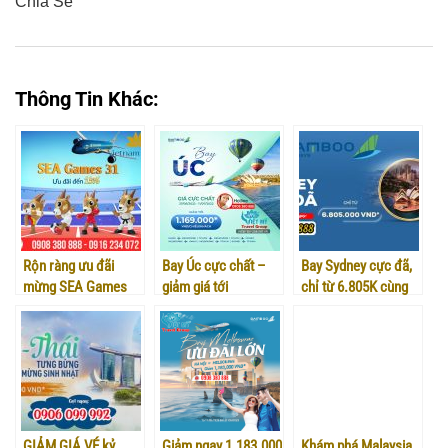
Chia Sẻ
0
0
0
0
0
Thông Tin Khác:
Rộn ràng ưu đãi
Bay Úc cực chất –
Bay Sydney cực đã,
mừng SEA Games
giảm giá tới
chỉ từ 6.805K cùng
31 hãng Vietnam
1.169.000đ/lượt
Bamboo Airways
Airlines
GIẢM GIÁ VÉ kỷ
Giảm ngay 1.183.000
Khám phá Malaysia