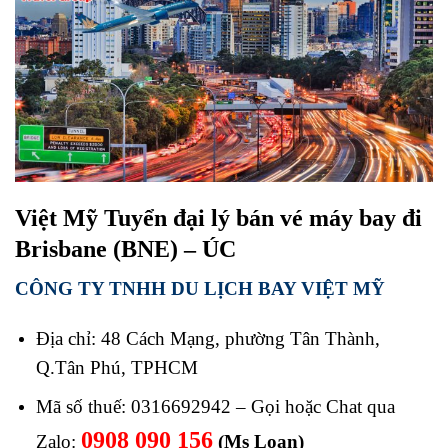
Việt Mỹ Tuyển đại lý bán vé máy bay đi
Brisbane (BNE) – ÚC
CÔNG TY TNHH DU LỊCH BAY VIỆT MỸ
Địa chỉ: 48 Cách Mạng, phường Tân Thành,
Q.Tân Phú, TPHCM
Mã số thuế: 0316692942 – Gọi hoặc Chat qua
0908 090 156
Zalo:
(Ms Loan)