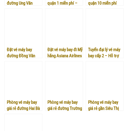
đường Ung Văn
quận 1 miễn phí –
quận 10 miễn phí
Khiêm quận Bình
Nhận vé máy bay tại
Thạnh
nhà
Đặt vé máy bay
Đặt vé máy bay đi Mỹ
Tuyển đại lý vé máy
đường Đồng Văn
hãng Asiana Airlines
bay cấp 2 – Hỗ trợ
Cống quận 2
giá rẻ tại đại lý Việt
tận tình – chuyên
Mỹ
nghiệp
Phòng vé máy bay
Phòng vé máy bay
Phòng vé máy bay
giá rẻ đường Hai Bà
giá rẻ đường Trường
giá rẻ gần Siêu Thị
Trưng quận 3 – Việt
Chinh quận 12 – Việt
Nhật AEON MALL
Mỹ
Mỹ
Tân Phú