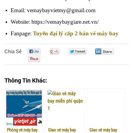
Email: vemaybayvietmy@gmail.com
Website: https://vemaybaygiare.net.vn/
Fanpage:
Tuyển đại lý cấp 2 bán vé máy bay
Chia Sẻ
0
0
0
0
0
Thông Tin Khác:
Phòng vé máy bay
Giao vé máy bay
Giao vé máy bay