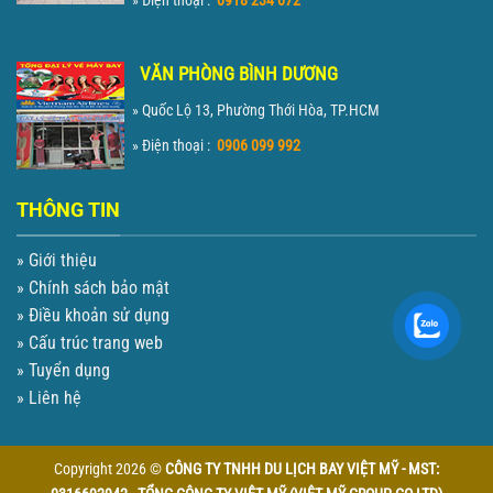
» Điện thoại :
0918 234 072
VĂN PHÒNG BÌNH DƯƠNG
» Quốc Lộ 13, Phường Thới Hòa, TP.HCM
» Điện thoại :
0906 099 992
THÔNG TIN
» Giới thiệu
» Chính sách bảo mật
» Điều khoản sử dụng
» Cấu trúc trang web
» Tuyển dụng
» Liên hệ
Copyright 2026 ©
CÔNG TY TNHH DU LỊCH BAY VIỆT MỸ - MST: