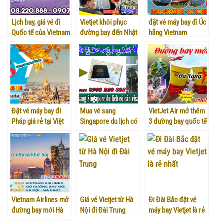
Lịch bay, giá vé đi
Vietjet khôi phục
đặt vé máy bay đi Úc
Quốc tế của Vietnam
đường bay đến Nhật
hãng Vietnam
Airlines
Bản, Hàn Quốc,
Airlines ở đâu?
Singapore, Đài Loan,
Thái Lan
Đặt vé máy bay đi
Mua vé sang
VietJet Air mở thêm
Pháp giá rẻ tại Việt
Singapore du lịch có
3 đường bay quốc tế
Mỹ
cần visa không?
mới từ Đà Nẵng
Vietnam Airlines mở
Giá vé Vietjet từ Hà
Đi Đài Bắc đặt vé
đường bay mới Hà
Nội đi Đài Trung
máy bay Vietjet là rẻ
Nội – Ma Cao
nhất