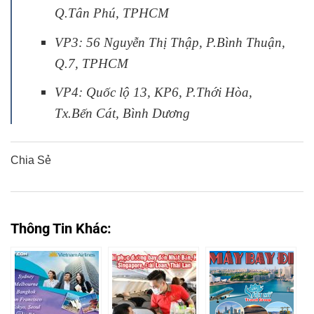
Q.Tân Phú, TPHCM
VP3: 56 Nguyễn Thị Thập, P.Bình Thuận,
Q.7, TPHCM
VP4: Quốc lộ 13, KP6, P.Thới Hòa,
Tx.Bến Cát, Bình Dương
Chia Sẻ
0
0
0
0
0
Thông Tin Khác: