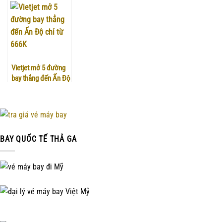
Vietjet mở 5 đường
bay thẳng đến Ấn Độ
chỉ từ 666K
BAY QUỐC TẾ THẢ GA