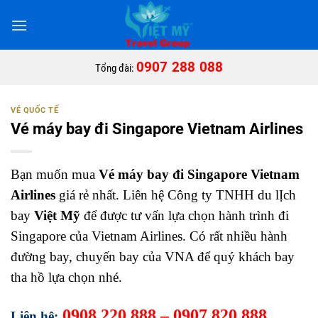
Bỏ
qua
nội
dung
0907 288 088
Tổng đài:
VÉ QUỐC TẾ
Vé máy bay đi Singapore Vietnam Airlines
Bạn muốn mua
Vé máy bay đi Singapore Vietnam
Airlines
giá rẻ nhất. Liên hệ Công ty TNHH du lỊch
bay
Việt Mỹ
để được tư vấn lựa chọn hành
trình đi
Singapore của Vietnam Airlines. Có rất nhiều hành
đường bay, chuyến bay của VNA để quý khách bay
tha hồ lựa chọn nhé.
0908 220 888 – 0907 820 888
Liên hệ: