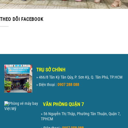
THEO DÕI FACEBOOK
TRỤ SỞ CHÍNH
» 466/8 Tân Kỳ Tân Qúy, P. Sơn Kỳ, Q. Tân Phú, TP.HCM
» Điện thoại :
0907 288 088
VĂN PHÒNG QUẬN 7
» 56 Nguyễn Thị Thập, Phường Tân Thuận, Quận 7,
TPHCM