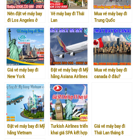
Nên đặt vé máy bay
Vé máy bay đi Thái
Mua vé máy bay đi
đi Los Angeles ở
Lan
Trung Quốc
đâu thì giá rẻ và uy
tín?
Giá vé máy bay đi
Đặt vé máy bay đi Mỹ
Mua vé máy bay đi
New York
hãng Asiana Airlines
canada ở đâu?
giá rẻ tại đại lý Việt
Mỹ
Đặt vé máy bay đi Mỹ
Turkish Airlines triển
Giá vé máy bay đi
hãng Vietnam
khai giá SPA kết hợp
Thái Lan tháng 8
Airlines
VN bay tới Châu Âu