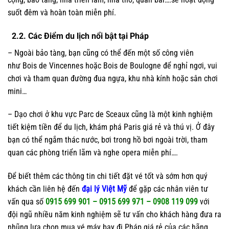
suốt đêm và hoàn toàn miễn phí.
2.2. Các Điểm du lịch nổi bật tại Pháp
– Ngoài bảo tàng, bạn cũng có thể đến một số công viên
như Bois de Vincennes hoặc Bois de Boulogne để nghỉ ngơi, vui
chơi và tham quan đường đua ngựa, khu nhà kính hoặc sân chơi
mini…
– Dạo chơi ở khu vực Parc de Sceaux cũng là một kinh nghiệm
tiết kiệm tiền để du lịch, khám phá Paris giá rẻ và thú vị. Ở đây
bạn có thể ngắm thác nước, bơi trong hồ bơi ngoài trời, tham
quan các phòng triển lãm và nghe opera miễn phí….
Để biết thêm các thông tin chi tiết đặt vé tốt và sớm hơn quý
khách cần liên hệ đến
đại lý Việt Mỹ
để gặp các nhân viên tư
vấn qua số
0915 699 901 – 0915 699 971 – 0908 119 099
với
đội ngũ nhiều năm kinh nghiệm sẽ tư vấn cho khách hàng đưa ra
nhũng lựa chọn mua vé máy bay đi Pháp giá rẻ của các hãng