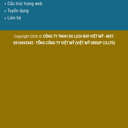
» Cấu trúc trang web
» Tuyển dụng
» Liên hệ
Copyright 2026 ©
CÔNG TY TNHH DU LỊCH BAY VIỆT MỸ - MST:
0316692942 - TỔNG CÔNG TY VIỆT MỸ (VIỆT MỸ GROUP CO.LTD)