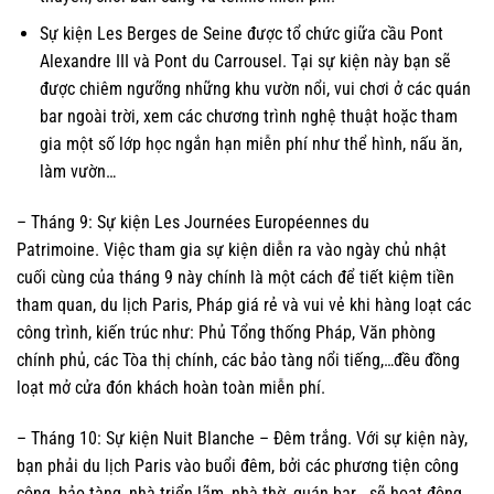
Sự kiện Les Berges de Seine được tổ chức giữa cầu Pont
Alexandre III và Pont du Carrousel. Tại sự kiện này bạn sẽ
được chiêm ngưỡng những khu vườn nổi, vui chơi ở các quán
bar ngoài trời, xem các chương trình nghệ thuật hoặc tham
gia một số lớp học ngắn hạn miễn phí như thể hình, nấu ăn,
làm vườn…
– Tháng 9: Sự kiện Les Journées Européennes du
Patrimoine. Việc tham gia sự kiện diễn ra vào ngày chủ nhật
cuối cùng của tháng 9 này chính là một cách để tiết kiệm tiền
tham quan, du lịch Paris, Pháp giá rẻ và vui vẻ khi hàng loạt các
công trình, kiến trúc như: Phủ Tổng thống Pháp, Văn phòng
chính phủ, các Tòa thị chính, các bảo tàng nổi tiếng,…đều đồng
loạt mở cửa đón khách hoàn toàn miễn phí.
– Tháng 10: Sự kiện Nuit Blanche – Đêm trắng. Với sự kiện này,
bạn phải du lịch Paris vào buổi đêm, bởi các phương tiện công
cộng, bảo tàng, nhà triển lãm, nhà thờ, quán bar….sẽ hoạt động