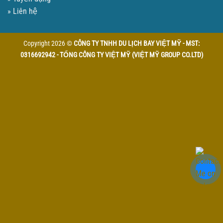
» Liên hệ
Copyright 2026 ©
CÔNG TY TNHH DU LỊCH BAY VIỆT MỸ - MST:
0316692942 - TỔNG CÔNG TY VIỆT MỸ (VIỆT MỸ GROUP CO.LTD)