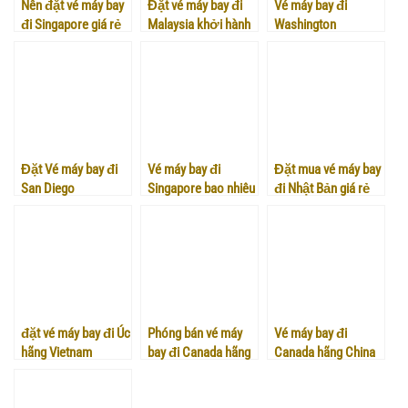
Nên đặt vé máy bay
Đặt vé máy bay đi
Vé máy bay đi
đi Singapore giá rẻ
Malaysia khởi hành
Washington
ở đâu?
từ Việt Nam ở đâu?
Đặt Vé máy bay đi
Vé máy bay đi
Đặt mua vé máy bay
San Diego
Singapore bao nhiêu
đi Nhật Bản giá rẻ
tiền và vé khứ hồi
nhất tại Việt Mỹ
hãng nào rẻ nhất?
đặt vé máy bay đi Úc
Phóng bán vé máy
Vé máy bay đi
hãng Vietnam
bay đi Canada hãng
Canada hãng China
Airlines ở đâu?
Vietnam Airlines
Southern Airlines