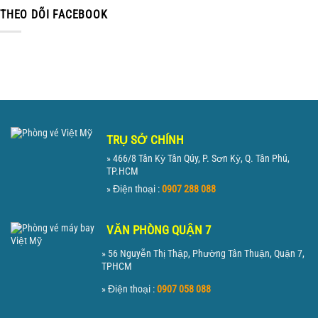
THEO DÕI FACEBOOK
TRỤ SỞ CHÍNH
» 466/8 Tân Kỳ Tân Qúy, P. Sơn Kỳ, Q. Tân Phú,
TP.HCM
» Điện thoại :
0907 288 088
VĂN PHÒNG QUẬN 7
» 56 Nguyễn Thị Thập, Phường Tân Thuận, Quận 7,
TPHCM
» Điện thoại :
0907 058 088