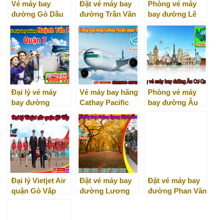
Vé máy bay
Đặt vé máy bay
Phòng vé máy
đường Gò Dầu
đường Trần Văn
bay đường Lê
quận Tân Phú
Giàu quận Bình
Văn Thọ quận
Tân
Gò Vấp
Đại lý vé máy
Vé máy bay hãng
Phòng vé máy
bay đường
Cathay Pacific
bay đường Âu
Huỳnh Tấn Phát
quận Tân Phú
Cơ quận 11
quận 7
Đại lý Vietjet Air
Đặt vé máy bay
Đặt vé máy bay
quận Gò Vấp
đường Lương
đường Phan Văn
Định Của quận 2
Hớn huyện Hóc
Môn