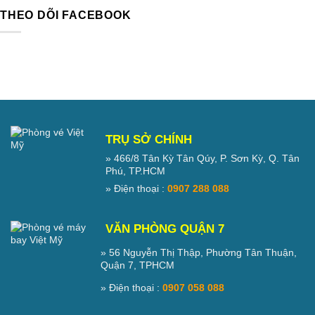
THEO DÕI FACEBOOK
TRỤ SỞ CHÍNH
» 466/8 Tân Kỳ Tân Qúy, P. Sơn Kỳ, Q. Tân
Phú, TP.HCM
» Điện thoại :
0907 288 088
VĂN PHÒNG QUẬN 7
» 56 Nguyễn Thị Thập, Phường Tân Thuận,
Quận 7, TPHCM
» Điện thoại :
0907 058 088