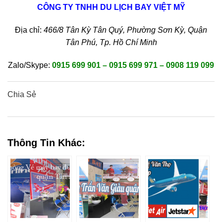
CÔNG TY TNHH DU LỊCH BAY VIỆT MỸ
Địa chỉ:
466/8 Tân Kỳ Tân Quý, Phường Sơn Kỳ, Quận
Tân Phú, Tp. Hồ Chí Minh
Zalo/Skype:
0915 699 901 – 0915 699 971 – 0908 119 099
Chia Sẻ
0
0
0
0
0
Thông Tin Khác: