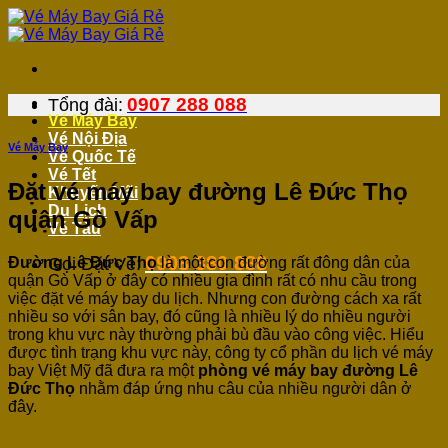
Bỏ
qua
nội
dung
0907 288 088
Tổng đài:
Vé Máy Bay
Vé Nội Địa
Vé Máy Bay
Vé Quốc Tế
Vé Tết
Đặt vé máy bay đường Lê Đức Thọ
Khuyến Mãi
Du Lịch
quận Gò Vấp
Vé Tàu
0908 380 888
Đường Lê Đức Thọ
là một con đường rất đông dân của
Gọi Đặt Vé:
quận Gò Vấp ở đây có nhiều gia đình rất có nhu cầu trong
việc đặt vé máy bay du lịch. Nhưng con đường cách xa rất
nhiều so với sân bay, đó cũng là nhiều lý do nhiều người
trong khu vực này thường phải bù đầu vào công việc. Hiểu
được tình trạng khu vực này, công ty cổ phần du lịch vé máy
bay Việt Mỹ đã đưa ra một
phòng vé máy bay đường Lê
Đức Thọ
nhằm đáp ứng nhu câu của nhiều người dân ở
đây.