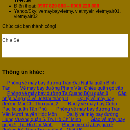
TPHCM
Điện thoại:
0907 820 888 – 0908 220 888
Yahoo/Sky: vemaybayvietmy, vietmyair, vietmyair01,
vietmyair02
Chúc các bạn thành công!
Chia Sẻ
0
0
0
0
0
Thông tin khác:
Phòng vé máy bay đường Trần Đại Nghĩa quận Bình
Tân
Vé máy bay đường Phạm Văn Chiêu quận gò vấp
Phòng vé máy bay đường Tạ Quang Bửu quận 8
Cập
nhật bảng giá vé Jetstar tháng 8
Đại lý vé máy bay
đường Mai Chí Thọ quận 2
Đại lý vé máy bay Cebu
Pacific quận Tân Phú
Phòng vé máy bay đường Trần
Văn Mười huyện Hóc Môn
Đại lý vé máy bay đường
Hùng Vương quận 5, Tp. Hồ Chí Minh
Giao vé máy bay
quận 5, Tp. Hồ Chí Minh
Phòng vé máy bay giá rẻ
đường Bùi Minh Trực quận 8 – Việt Mỹ