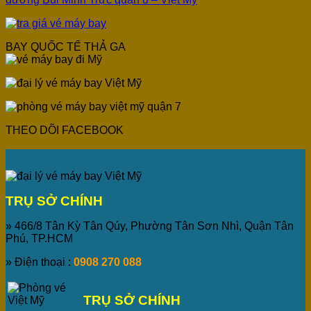
BAY QUỐC TẾ THẢ GA
THEO DÕI FACEBOOK
TRỤ SỞ CHÍNH
» 466/8 Tân Kỳ Tân Qúy, Phường Tân Sơn Nhì, Quận Tân
Phú, TP.HCM
» Điện thoại :
0908 270 088
TRỤ SỞ CHÍNH