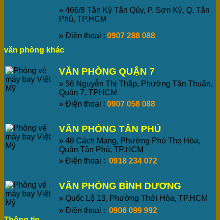
» 466/8 Tân Kỳ Tân Qúy, P. Sơn Kỳ, Q. Tân
Phú, TP.HCM
» Điện thoại :
0907 288 088
văn phòng khác
VĂN PHÒNG QUẬN 7
» 56 Nguyễn Thị Thập, Phường Tân Thuận,
Quận 7, TPHCM
» Điện thoại :
0907 058 088
VĂN PHÒNG TÂN PHÚ
» 48 Cách Mạng, Phường Phú Thọ Hòa,
Quận Tân Phú, TP.HCM
» Điện thoại :
0918 234 072
VĂN PHÒNG BÌNH DƯƠNG
» Quốc Lộ 13, Phường Thới Hòa, TP.HCM
» Điện thoại :
0906 099 992
Thông tin