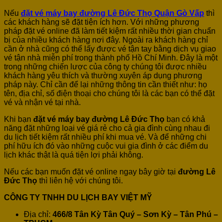
Nếu
đặt vé máy bay đường Lê Đức Thọ Quận Gò Vấp
thì
các khách hàng sẽ đặt tiện ích hơn. Với những phương
pháp đặt vé online đã làm tiết kiệm rất nhiều thời gian chuẩn
bị của nhiều khách hàng nơi đây. Ngoài ra khách hàng chỉ
cần ở nhà cũng có thể lấy được vé tận tay bằng dịch vụ giao
vé tận nhà miễn phí trong thành phố Hồ Chí Minh. Đây là một
trong những chiến lược của công ty chúng tôi được nhiều
khách hàng yêu thích và thường xuyên áp dụng phương
pháp này. Chỉ cần để lại những thông tin cần thiết như: họ
tên, địa chỉ, số điện thoại cho chúng tôi là các bạn có thể đặt
vé và nhận vé tại nhà.
Khi bạn
đặt vé máy bay đường Lê Đức Thọ
bạn có khả
năng đặt những loại vé giá rẻ cho cả gia đình cùng nhau đi
du lịch tiết kiệm rất nhiều phí khi mua vé. Và để những chi
phí hữu ích đó vào những cuộc vui gia đình ở các điểm du
lịch khác thật là quá tiện lợi phải không.
Nếu các bạn muốn đặt vé online ngay bây giờ tại
đường Lê
Đức Thọ
thì liên hệ với chúng tôi.
CÔNG TY TNHH DU LỊCH BAY VIỆT MỸ
Địa chỉ:
466/8 Tân Kỳ Tân Quý – Sơn Kỳ – Tân Phú –