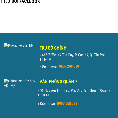
THEO DÕI FACEBOOK
TRỤ SỞ CHÍNH
» 466/8 Tân Kỳ Tân Qúy, P. Sơn Kỳ, Q. Tân Phú,
TP.HCM
» Điện thoại :
0907 288 088
VĂN PHÒNG QUẬN 7
» 56 Nguyễn Thị Thập, Phường Tân Thuận, Quận 7,
TPHCM
» Điện thoại :
0907 058 088