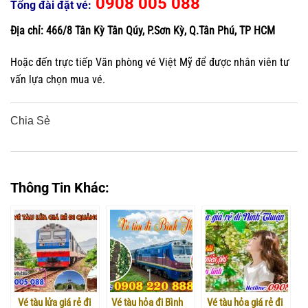
0908 005 088
Tổng đài đặt vé:
Địa chỉ:
466/8 Tân Kỳ Tân Qúy, P.Sơn Kỳ, Q.Tân Phú, TP HCM
Hoặc đến trực tiếp Văn phòng vé Việt Mỹ để được nhân viên tư
vấn lựa chọn mua vé.
Chia Sẻ
0
0
0
0
0
Thông Tin Khác:
Vé tàu lửa giá rẻ đi
Vé tàu hỏa đi Bình
Vé tàu hỏa giá rẻ đi