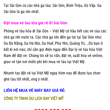
Tại Sài Gòn có các nhà ga tàu: Sài Gòn, Bình Triệu, Gò Vấp. Ga
Sài Gòn là ga lớn nhất.
Đặt mua vé tàu lửa giá rẻ
đi Sài Gòn
Phòng vé tàu hỏa đi Sài Gòn – Việt Mỹ có hầu hết các vé của các
nhà ga lớn nước ta. Các nhà ga lớn đến ga tài tại Sài Gòn như:
Ga Đà Nẵng, Ga Hà Nội, Ga Huế, Phú Yên, Quảng Trị, …Dù bạn ở
bất kì nơi nào, chỉ cần gọi điện ngay đến Đại lý vé tàu hỏa Việt
Nam để đặt vé. Chúng tôi sẽ tư vấn, đặt vé, xuất hóa vé online,
giao vé tận nơi miễn phí khi mua vé tàu tại Việt Mỹ.
Nhanh tay đặt vé tại Việt Mỹ ngay hôm nay để được lựa chọn
ghé tàu tốt nhất, ưng ý nhất.
LIÊN HỆ MUA VÉ MÁY BAY GIÁ RẺ:
CÔNG TY TNHH DU LỊCH BAY VIỆT MỸ