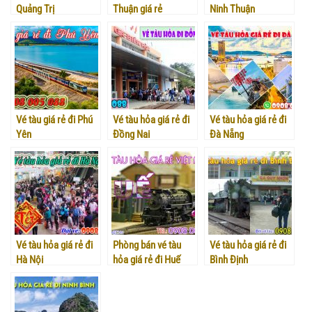
Quảng Trị
Thuận giá rẻ
Ninh Thuận
Vé tàu giá rẻ đi Phú
Vé tàu hỏa giá rẻ đi
Vé tàu hỏa giá rẻ đi
Yên
Đồng Nai
Đà Nẵng
Vé tàu hỏa giá rẻ đi
Phòng bán vé tàu
Vé tàu hỏa giá rẻ đi
Hà Nội
hỏa giá rẻ đi Huế
Bình Định