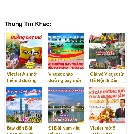
0
Thông Tin Khác:
VietJet Air mở
Vietjet chào
Giá vé Vietjet từ
thêm 3 đường
đường bay mới
Hà Nội đi Đài
bay quốc tế mới
đến Pattaya chỉ
Bắc
từ Đà Nẵng
từ 150K
Bay đến Đài
Đi Đài Nam đặt
Vietjet mở 5