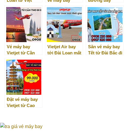
Loan từ Việt
vé máy bay
đường bay
Nam hãng Vietjet
Vietjet là rẻ nhất
thẳng đến Ấn Độ
rẻ nhất
chỉ từ 666K
Vé máy bay
Vietjet Air bay
Săn vé máy bay
Vietjet từ Cần
tới Đài Loan mất
Tết từ Đài Bắc đi
Thơ đi Đài Bắc
thời gian bao
Đà Nẵng
lâu?
Đặt vé máy bay
Vietjet từ Cao
Hùng về Hà Nội
bao nhiêu tiền?