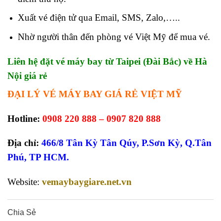
Xuất vé điện tử qua Email, SMS, Zalo,…..
Nhờ người thân đến phòng vé Việt Mỹ để mua vé.
Liên hệ đặt vé máy bay từ Taipei (Đài Bắc) về Hà
Nội giá rẻ
ĐẠI LÝ VÉ MÁY BAY GIÁ RẺ VIỆT MỸ
Hotline:
0908 220 888 – 0907 820 888
Địa chỉ:
466/8 Tân Kỳ Tân Qúy, P.Sơn Kỳ, Q.Tân
Phú, TP HCM.
Website:
vemaybaygiare.net.vn
Chia Sẻ
0
0
0
0