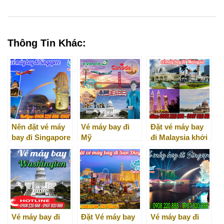
0
Thông Tin Khác:
Nên đặt vé máy
Vé máy bay đi
Đặt vé máy bay
bay đi Singapore
Mỹ
đi Malaysia khởi
giá rẻ ở đâu?
hành từ Việt
Nam ở đâu?
Vé máy bay đi
Đặt Vé máy bay
Vé máy bay đi