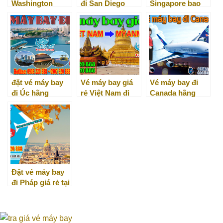
Washington
đi San Diego
Singapore bao
nhiêu tiền và vé
khứ hồi hãng
nào rẻ nhất?
đặt vé máy bay
Vé máy bay giá
Vé máy bay đi
đi Úc hãng
rẻ Việt Nam đi
Canada hãng
Vietnam Airlines
Myanmar
China Southern
ở đâu?
Airlines
Đặt vé máy bay
đi Pháp giá rẻ tại
Việt Mỹ