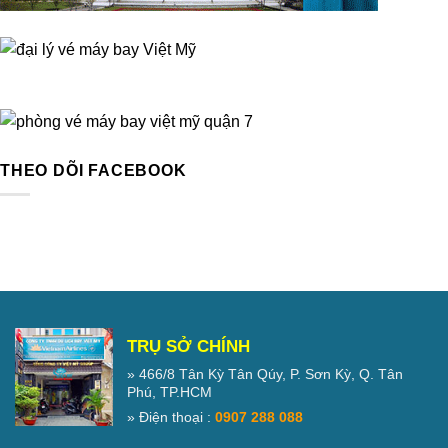
THEO DÕI FACEBOOK
TRỤ SỞ CHÍNH
» 466/8 Tân Kỳ Tân Qúy, P. Sơn Kỳ, Q. Tân
Phú, TP.HCM
» Điện thoại :
0907 288 088