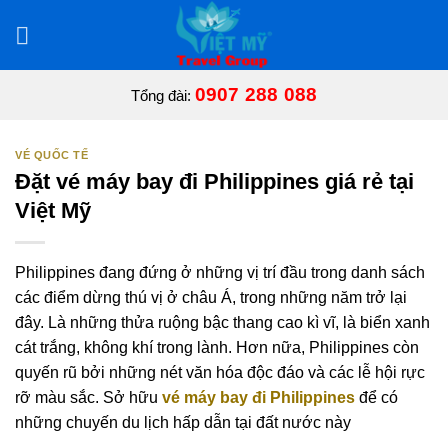
Bỏ
qua
nội
dung
0907 288 088
Tổng đài:
VÉ QUỐC TẾ
Đặt vé máy bay đi Philippines giá rẻ tại
Việt Mỹ
Philippines đang đứng ở những vị trí đầu trong danh sách
các điểm dừng thú vị ở châu Á, trong những năm trở lại
đây. Là những thửa ruộng bậc thang cao kì vĩ, là biển xanh
cát trắng, không khí trong lành. Hơn nữa, Philippines còn
quyến rũ bởi những nét văn hóa độc đáo và các lễ hội rực
rỡ màu sắc. Sở hữu
vé máy bay đi Philippines
để có
những chuyến du lịch hấp dẫn tại đất nước này