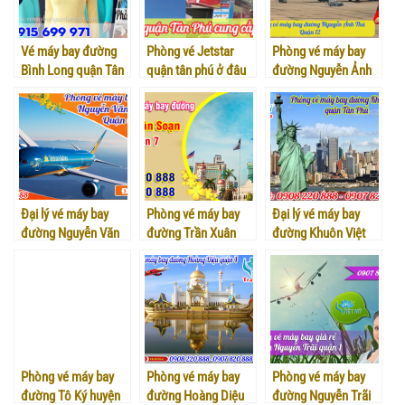
Vé máy bay đường
Phòng vé Jetstar
Phòng vé máy bay
Bình Long quận Tân
quận tân phú ở đâu
đường Nguyễn Ảnh
Phú
là chính hãng và uy
Thủ quận 12
tín?
Đại lý vé máy bay
Phòng vé máy bay
Đại lý vé máy bay
đường Nguyễn Văn
đường Trần Xuân
đường Khuôn Việt
Luông quận 6
Soạn quận 7
quận tân phú
Phòng vé máy bay
Phòng vé máy bay
Phòng vé máy bay
đường Tô Ký huyện
đường Hoàng Diệu
đường Nguyễn Trãi