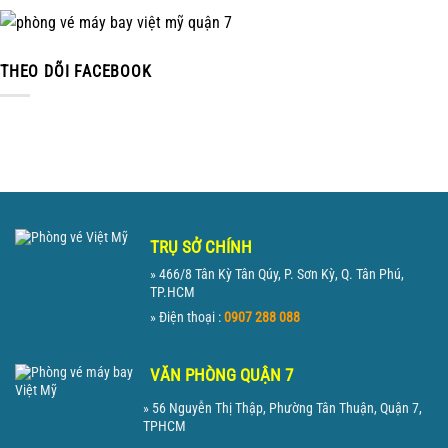
THEO DÕI FACEBOOK
TRỤ SỞ CHÍNH
» 466/8 Tân Kỳ Tân Qúy, P. Sơn Kỳ, Q. Tân Phú,
TP.HCM
» Điện thoại :
0907 288 088
VĂN PHÒNG QUẬN 7
» 56 Nguyễn Thị Thập, Phường Tân Thuận, Quận 7,
TPHCM